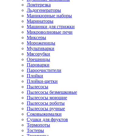
Ломтерезка
Льдогенераторы
Маникюрные наборы
Маринаторы
Машинки для стрижки
Микроволновые печи
Миксеры
Мороженицы
Мультиварки
Мясорубки
Орешницы
Пароварки
Пароочистители
Плойки
Плойки-щетки
Пылесосы
Пылесосы безмешковые
Пылесосы моющие
Пылесосы роботы
Пылесосы ручные
Соковыжималки
Сушки для фруктов
Термопоты
Тостеры
Триммеры