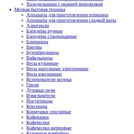
Холодильники с нижней морозилкой
Мелкая бытовая техника
Аппараты для приготовления попкорна
Аппараты для приготовления сладкой ваты
Аэрогрили
Блендеры ручные
Блендеры стационарные
Блинницы
Бритвы
Бутербродницы
Вафельницы
Весы кухонные
Весы напольные электронные
Весы ювелирные
Вспениватели молока
Грили
Духовые печи
Измельчители
Йогуртницы
Кексницы
Кормушки сенсорные
Кофеварки
Кофемолки
Кофемолки жерновые
Кухонные комбайны