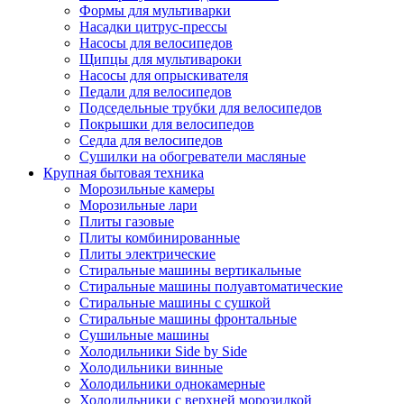
Формы для мультиварки
Насадки цитрус-прессы
Насосы для велосипедов
Щипцы для мультивароки
Насосы для опрыскивателя
Педали для велосипедов
Подседельные трубки для велосипедов
Покрышки для велосипедов
Седла для велосипедов
Сушилки на обогреватели масляные
Крупная бытовая техника
Морозильные камеры
Морозильные лари
Плиты газовые
Плиты комбинированные
Плиты электрические
Стиральные машины вертикальные
Стиральные машины полуавтоматические
Стиральные машины с сушкой
Стиральные машины фронтальные
Сушильные машины
Холодильники Side by Side
Холодильники винные
Холодильники однокамерные
Холодильники с верхней морозилкой