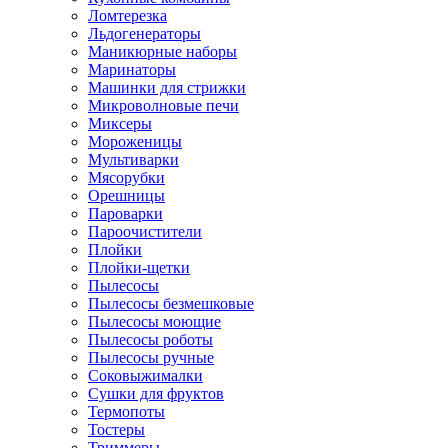
Ломтерезка
Льдогенераторы
Маникюрные наборы
Маринаторы
Машинки для стрижки
Микроволновые печи
Миксеры
Мороженицы
Мультиварки
Мясорубки
Орешницы
Пароварки
Пароочистители
Плойки
Плойки-щетки
Пылесосы
Пылесосы безмешковые
Пылесосы моющие
Пылесосы роботы
Пылесосы ручные
Соковыжималки
Сушки для фруктов
Термопоты
Тостеры
Триммеры