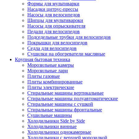
Формы для мультиварки
Насадки цитрус-прессы
Насосы для велосипедов
Щипцы для мультивароки
Насосы для опрыскивателя
Педали для велосипедов
Подседельные трубки для велосипедов
Покрышки для велосипедов
Седла для велосипедов
Сушилки на обогреватели масляные
Крупная бытовая техника
Морозильные камеры
Морозильные лари
Плиты газовые
Плиты комбинированные
Плиты электрические
Стиральные машины вертикальные
Стиральные машины полуавтоматические
Стиральные машины с сушкой
Стиральные машины фронтальные
Сушильные машины
Холодильники Side by Side
Холодильники винные
Холодильники однокамерные
Холодильники с верхней морозилкой