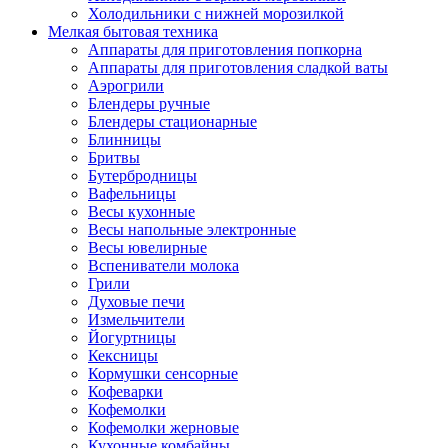
Холодильники с нижней морозилкой
Мелкая бытовая техника
Аппараты для приготовления попкорна
Аппараты для приготовления сладкой ваты
Аэрогрили
Блендеры ручные
Блендеры стационарные
Блинницы
Бритвы
Бутербродницы
Вафельницы
Весы кухонные
Весы напольные электронные
Весы ювелирные
Вспениватели молока
Грили
Духовые печи
Измельчители
Йогуртницы
Кексницы
Кормушки сенсорные
Кофеварки
Кофемолки
Кофемолки жерновые
Кухонные комбайны