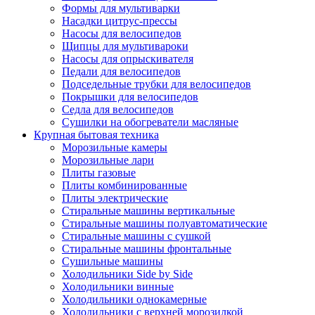
Формы для мультиварки
Насадки цитрус-прессы
Насосы для велосипедов
Щипцы для мультивароки
Насосы для опрыскивателя
Педали для велосипедов
Подседельные трубки для велосипедов
Покрышки для велосипедов
Седла для велосипедов
Сушилки на обогреватели масляные
Крупная бытовая техника
Морозильные камеры
Морозильные лари
Плиты газовые
Плиты комбинированные
Плиты электрические
Стиральные машины вертикальные
Стиральные машины полуавтоматические
Стиральные машины с сушкой
Стиральные машины фронтальные
Сушильные машины
Холодильники Side by Side
Холодильники винные
Холодильники однокамерные
Холодильники с верхней морозилкой