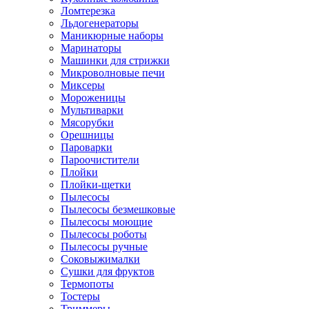
Ломтерезка
Льдогенераторы
Маникюрные наборы
Маринаторы
Машинки для стрижки
Микроволновые печи
Миксеры
Мороженицы
Мультиварки
Мясорубки
Орешницы
Пароварки
Пароочистители
Плойки
Плойки-щетки
Пылесосы
Пылесосы безмешковые
Пылесосы моющие
Пылесосы роботы
Пылесосы ручные
Соковыжималки
Сушки для фруктов
Термопоты
Тостеры
Триммеры