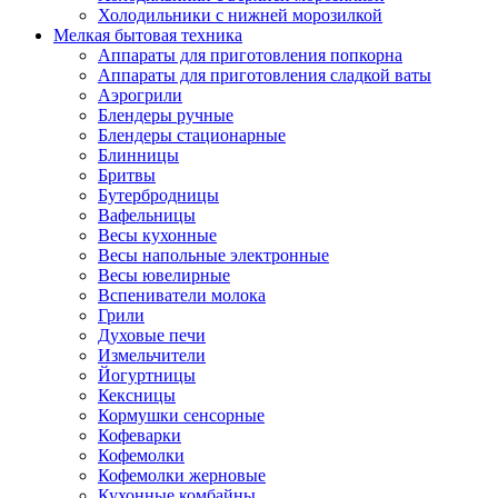
Холодильники с нижней морозилкой
Мелкая бытовая техника
Аппараты для приготовления попкорна
Аппараты для приготовления сладкой ваты
Аэрогрили
Блендеры ручные
Блендеры стационарные
Блинницы
Бритвы
Бутербродницы
Вафельницы
Весы кухонные
Весы напольные электронные
Весы ювелирные
Вспениватели молока
Грили
Духовые печи
Измельчители
Йогуртницы
Кексницы
Кормушки сенсорные
Кофеварки
Кофемолки
Кофемолки жерновые
Кухонные комбайны