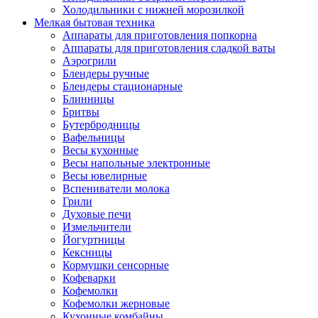
Холодильники с нижней морозилкой
Мелкая бытовая техника
Аппараты для приготовления попкорна
Аппараты для приготовления сладкой ваты
Аэрогрили
Блендеры ручные
Блендеры стационарные
Блинницы
Бритвы
Бутербродницы
Вафельницы
Весы кухонные
Весы напольные электронные
Весы ювелирные
Вспениватели молока
Грили
Духовые печи
Измельчители
Йогуртницы
Кексницы
Кормушки сенсорные
Кофеварки
Кофемолки
Кофемолки жерновые
Кухонные комбайны