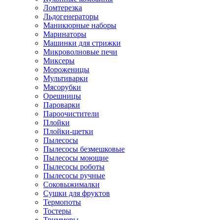
Ломтерезка
Льдогенераторы
Маникюрные наборы
Маринаторы
Машинки для стрижки
Микроволновые печи
Миксеры
Мороженицы
Мультиварки
Мясорубки
Орешницы
Пароварки
Пароочистители
Плойки
Плойки-щетки
Пылесосы
Пылесосы безмешковые
Пылесосы моющие
Пылесосы роботы
Пылесосы ручные
Соковыжималки
Сушки для фруктов
Термопоты
Тостеры
Триммеры