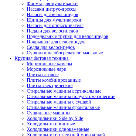
Формы для мультиварки
Насадки цитрус-прессы
Насосы для велосипедов
Щипцы для мультивароки
Насосы для опрыскивателя
Педали для велосипедов
Подседельные трубки для велосипедов
Покрышки для велосипедов
Седла для велосипедов
Сушилки на обогреватели масляные
Крупная бытовая техника
Морозильные камеры
Морозильные лари
Плиты газовые
Плиты комбинированные
Плиты электрические
Стиральные машины вертикальные
Стиральные машины полуавтоматические
Стиральные машины с сушкой
Стиральные машины фронтальные
Сушильные машины
Холодильники Side by Side
Холодильники винные
Холодильники однокамерные
Холодильники с верхней морозилкой