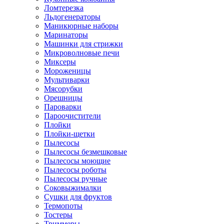
Ломтерезка
Льдогенераторы
Маникюрные наборы
Маринаторы
Машинки для стрижки
Микроволновые печи
Миксеры
Мороженицы
Мультиварки
Мясорубки
Орешницы
Пароварки
Пароочистители
Плойки
Плойки-щетки
Пылесосы
Пылесосы безмешковые
Пылесосы моющие
Пылесосы роботы
Пылесосы ручные
Соковыжималки
Сушки для фруктов
Термопоты
Тостеры
Триммеры