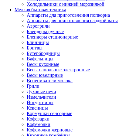
Холодильники с нижней морозилкой
Мелкая бытовая техника
Аппараты для приготовления попкорна
Аппараты для приготовления сладкой ваты
Аэрогрили
Блендеры ручные
Блендеры стационарные
Блинницы
Бритвы
Бутербродницы
Вафельницы
Весы кухонные
Весы напольные электронные
Весы ювелирные
Вспениватели молока
Грили
Духовые печи
Измельчители
Йогуртницы
Кексницы
Кормушки сенсорные
Кофеварки
Кофемолки
Кофемолки жерновые
Кухонные комбайны