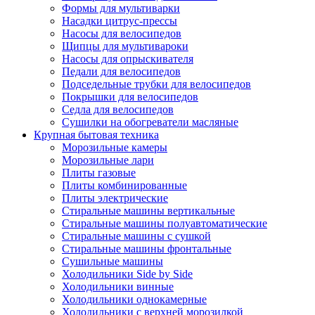
Формы для мультиварки
Насадки цитрус-прессы
Насосы для велосипедов
Щипцы для мультивароки
Насосы для опрыскивателя
Педали для велосипедов
Подседельные трубки для велосипедов
Покрышки для велосипедов
Седла для велосипедов
Сушилки на обогреватели масляные
Крупная бытовая техника
Морозильные камеры
Морозильные лари
Плиты газовые
Плиты комбинированные
Плиты электрические
Стиральные машины вертикальные
Стиральные машины полуавтоматические
Стиральные машины с сушкой
Стиральные машины фронтальные
Сушильные машины
Холодильники Side by Side
Холодильники винные
Холодильники однокамерные
Холодильники с верхней морозилкой