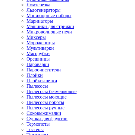
Ломтерезка
Льдогенераторы
Маникюрные наборы
Маринаторы
Машинки для стрижки
Микроволновые печи
Миксеры
Мороженицы
Мультиварки
Мясорубки
Орешницы
Пароварки
Пароочистители
Плойки
Плойки-щетки
Пылесосы
Пылесосы безмешковые
Пылесосы моющие
Пылесосы роботы
Пылесосы ручные
Соковыжималки
Сушки для фруктов
Термопоты
Тостеры
Триммеры