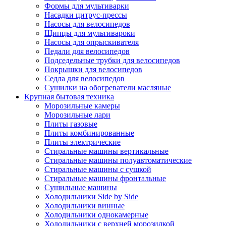
Формы для мультиварки
Насадки цитрус-прессы
Насосы для велосипедов
Щипцы для мультивароки
Насосы для опрыскивателя
Педали для велосипедов
Подседельные трубки для велосипедов
Покрышки для велосипедов
Седла для велосипедов
Сушилки на обогреватели масляные
Крупная бытовая техника
Морозильные камеры
Морозильные лари
Плиты газовые
Плиты комбинированные
Плиты электрические
Стиральные машины вертикальные
Стиральные машины полуавтоматические
Стиральные машины с сушкой
Стиральные машины фронтальные
Сушильные машины
Холодильники Side by Side
Холодильники винные
Холодильники однокамерные
Холодильники с верхней морозилкой