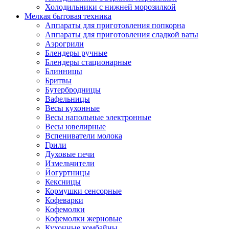
Холодильники с нижней морозилкой
Мелкая бытовая техника
Аппараты для приготовления попкорна
Аппараты для приготовления сладкой ваты
Аэрогрили
Блендеры ручные
Блендеры стационарные
Блинницы
Бритвы
Бутербродницы
Вафельницы
Весы кухонные
Весы напольные электронные
Весы ювелирные
Вспениватели молока
Грили
Духовые печи
Измельчители
Йогуртницы
Кексницы
Кормушки сенсорные
Кофеварки
Кофемолки
Кофемолки жерновые
Кухонные комбайны