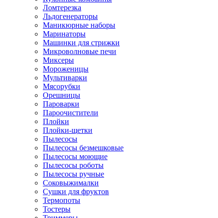
Ломтерезка
Льдогенераторы
Маникюрные наборы
Маринаторы
Машинки для стрижки
Микроволновые печи
Миксеры
Мороженицы
Мультиварки
Мясорубки
Орешницы
Пароварки
Пароочистители
Плойки
Плойки-щетки
Пылесосы
Пылесосы безмешковые
Пылесосы моющие
Пылесосы роботы
Пылесосы ручные
Соковыжималки
Сушки для фруктов
Термопоты
Тостеры
Триммеры