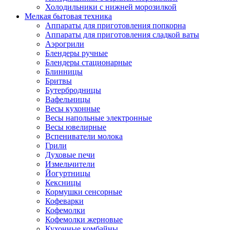
Холодильники с нижней морозилкой
Мелкая бытовая техника
Аппараты для приготовления попкорна
Аппараты для приготовления сладкой ваты
Аэрогрили
Блендеры ручные
Блендеры стационарные
Блинницы
Бритвы
Бутербродницы
Вафельницы
Весы кухонные
Весы напольные электронные
Весы ювелирные
Вспениватели молока
Грили
Духовые печи
Измельчители
Йогуртницы
Кексницы
Кормушки сенсорные
Кофеварки
Кофемолки
Кофемолки жерновые
Кухонные комбайны