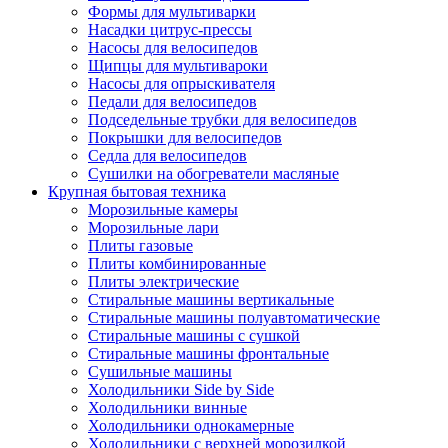
Формы для мультиварки
Насадки цитрус-прессы
Насосы для велосипедов
Щипцы для мультивароки
Насосы для опрыскивателя
Педали для велосипедов
Подседельные трубки для велосипедов
Покрышки для велосипедов
Седла для велосипедов
Сушилки на обогреватели масляные
Крупная бытовая техника
Морозильные камеры
Морозильные лари
Плиты газовые
Плиты комбинированные
Плиты электрические
Стиральные машины вертикальные
Стиральные машины полуавтоматические
Стиральные машины с сушкой
Стиральные машины фронтальные
Сушильные машины
Холодильники Side by Side
Холодильники винные
Холодильники однокамерные
Холодильники с верхней морозилкой