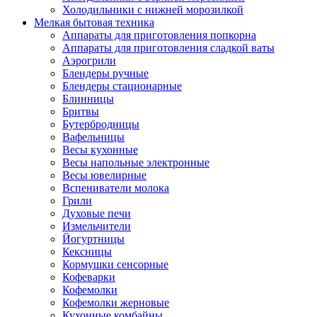
Холодильники с нижней морозилкой
Мелкая бытовая техника
Аппараты для приготовления попкорна
Аппараты для приготовления сладкой ваты
Аэрогрили
Блендеры ручные
Блендеры стационарные
Блинницы
Бритвы
Бутербродницы
Вафельницы
Весы кухонные
Весы напольные электронные
Весы ювелирные
Вспениватели молока
Грили
Духовые печи
Измельчители
Йогуртницы
Кексницы
Кормушки сенсорные
Кофеварки
Кофемолки
Кофемолки жерновые
Кухонные комбайны