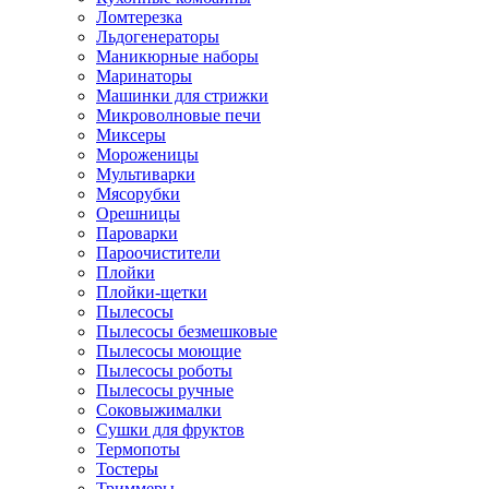
Ломтерезка
Льдогенераторы
Маникюрные наборы
Маринаторы
Машинки для стрижки
Микроволновые печи
Миксеры
Мороженицы
Мультиварки
Мясорубки
Орешницы
Пароварки
Пароочистители
Плойки
Плойки-щетки
Пылесосы
Пылесосы безмешковые
Пылесосы моющие
Пылесосы роботы
Пылесосы ручные
Соковыжималки
Сушки для фруктов
Термопоты
Тостеры
Триммеры