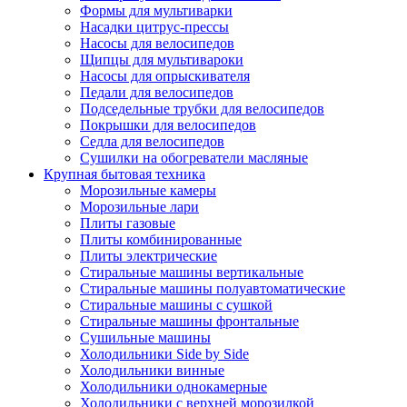
Формы для мультиварки
Насадки цитрус-прессы
Насосы для велосипедов
Щипцы для мультивароки
Насосы для опрыскивателя
Педали для велосипедов
Подседельные трубки для велосипедов
Покрышки для велосипедов
Седла для велосипедов
Сушилки на обогреватели масляные
Крупная бытовая техника
Морозильные камеры
Морозильные лари
Плиты газовые
Плиты комбинированные
Плиты электрические
Стиральные машины вертикальные
Стиральные машины полуавтоматические
Стиральные машины с сушкой
Стиральные машины фронтальные
Сушильные машины
Холодильники Side by Side
Холодильники винные
Холодильники однокамерные
Холодильники с верхней морозилкой