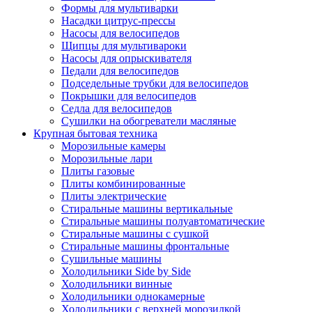
Формы для мультиварки
Насадки цитрус-прессы
Насосы для велосипедов
Щипцы для мультивароки
Насосы для опрыскивателя
Педали для велосипедов
Подседельные трубки для велосипедов
Покрышки для велосипедов
Седла для велосипедов
Сушилки на обогреватели масляные
Крупная бытовая техника
Морозильные камеры
Морозильные лари
Плиты газовые
Плиты комбинированные
Плиты электрические
Стиральные машины вертикальные
Стиральные машины полуавтоматические
Стиральные машины с сушкой
Стиральные машины фронтальные
Сушильные машины
Холодильники Side by Side
Холодильники винные
Холодильники однокамерные
Холодильники с верхней морозилкой