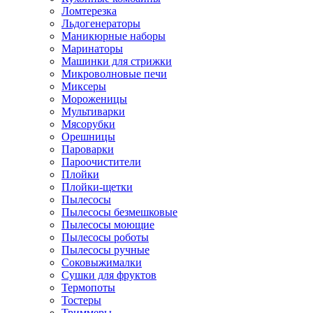
Ломтерезка
Льдогенераторы
Маникюрные наборы
Маринаторы
Машинки для стрижки
Микроволновые печи
Миксеры
Мороженицы
Мультиварки
Мясорубки
Орешницы
Пароварки
Пароочистители
Плойки
Плойки-щетки
Пылесосы
Пылесосы безмешковые
Пылесосы моющие
Пылесосы роботы
Пылесосы ручные
Соковыжималки
Сушки для фруктов
Термопоты
Тостеры
Триммеры