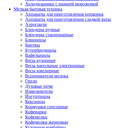
Холодильники с нижней морозилкой
Мелкая бытовая техника
Аппараты для приготовления попкорна
Аппараты для приготовления сладкой ваты
Аэрогрили
Блендеры ручные
Блендеры стационарные
Блинницы
Бритвы
Бутербродницы
Вафельницы
Весы кухонные
Весы напольные электронные
Весы ювелирные
Вспениватели молока
Грили
Духовые печи
Измельчители
Йогуртницы
Кексницы
Кормушки сенсорные
Кофеварки
Кофемолки
Кофемолки жерновые
Кухонные комбайны