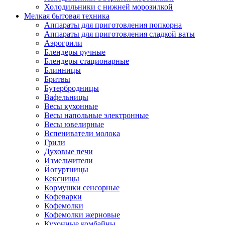
Холодильники с нижней морозилкой
Мелкая бытовая техника
Аппараты для приготовления попкорна
Аппараты для приготовления сладкой ваты
Аэрогрили
Блендеры ручные
Блендеры стационарные
Блинницы
Бритвы
Бутербродницы
Вафельницы
Весы кухонные
Весы напольные электронные
Весы ювелирные
Вспениватели молока
Грили
Духовые печи
Измельчители
Йогуртницы
Кексницы
Кормушки сенсорные
Кофеварки
Кофемолки
Кофемолки жерновые
Кухонные комбайны