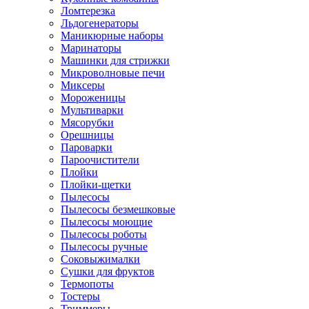
Ломтерезка
Льдогенераторы
Маникюрные наборы
Маринаторы
Машинки для стрижки
Микроволновые печи
Миксеры
Мороженицы
Мультиварки
Мясорубки
Орешницы
Пароварки
Пароочистители
Плойки
Плойки-щетки
Пылесосы
Пылесосы безмешковые
Пылесосы моющие
Пылесосы роботы
Пылесосы ручные
Соковыжималки
Сушки для фруктов
Термопоты
Тостеры
Триммеры