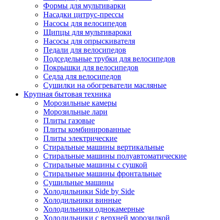
Формы для мультиварки
Насадки цитрус-прессы
Насосы для велосипедов
Щипцы для мультивароки
Насосы для опрыскивателя
Педали для велосипедов
Подседельные трубки для велосипедов
Покрышки для велосипедов
Седла для велосипедов
Сушилки на обогреватели масляные
Крупная бытовая техника
Морозильные камеры
Морозильные лари
Плиты газовые
Плиты комбинированные
Плиты электрические
Стиральные машины вертикальные
Стиральные машины полуавтоматические
Стиральные машины с сушкой
Стиральные машины фронтальные
Сушильные машины
Холодильники Side by Side
Холодильники винные
Холодильники однокамерные
Холодильники с верхней морозилкой