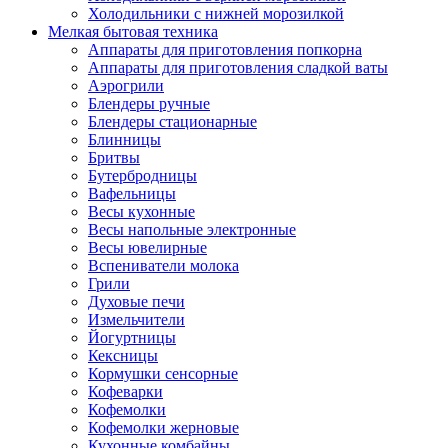
Холодильники с нижней морозилкой
Мелкая бытовая техника
Аппараты для приготовления попкорна
Аппараты для приготовления сладкой ваты
Аэрогрили
Блендеры ручные
Блендеры стационарные
Блинницы
Бритвы
Бутербродницы
Вафельницы
Весы кухонные
Весы напольные электронные
Весы ювелирные
Вспениватели молока
Грили
Духовые печи
Измельчители
Йогуртницы
Кексницы
Кормушки сенсорные
Кофеварки
Кофемолки
Кофемолки жерновые
Кухонные комбайны