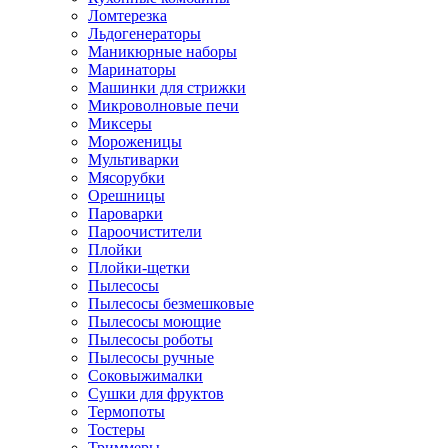
Ломтерезка
Льдогенераторы
Маникюрные наборы
Маринаторы
Машинки для стрижки
Микроволновые печи
Миксеры
Мороженицы
Мультиварки
Мясорубки
Орешницы
Пароварки
Пароочистители
Плойки
Плойки-щетки
Пылесосы
Пылесосы безмешковые
Пылесосы моющие
Пылесосы роботы
Пылесосы ручные
Соковыжималки
Сушки для фруктов
Термопоты
Тостеры
Триммеры