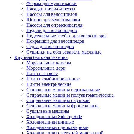
Формы для мультиварки
Насадки цитрус-прессы
Насосы для велосипедов
Щипцы для мультивароки
Насосы для опрыскивателя
Педали для велосипедов
Подседельные трубки для велосипедов
Покрышки для велосипедов
Седла для велосипедов
Сушилки на обогреватели масляные
Крупная бытовая техника
Морозильные камеры
Морозильные лари
Плиты газовые
Плиты комбинированные
Плиты электрические
Стиральные машины вертикальные
Стиральные машины полуавтоматические
Стиральные машины с сушкой
Стиральные машины фронтальные
Сушильные машины
Холодильники Side by Side
Холодильники винные
Холодильники однокамерные
Холодильники с верхней морозилкой