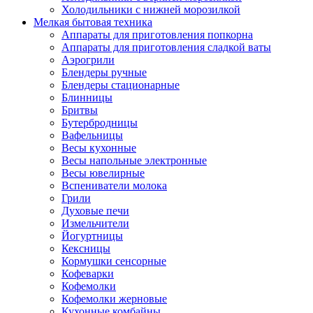
Холодильники с нижней морозилкой
Мелкая бытовая техника
Аппараты для приготовления попкорна
Аппараты для приготовления сладкой ваты
Аэрогрили
Блендеры ручные
Блендеры стационарные
Блинницы
Бритвы
Бутербродницы
Вафельницы
Весы кухонные
Весы напольные электронные
Весы ювелирные
Вспениватели молока
Грили
Духовые печи
Измельчители
Йогуртницы
Кексницы
Кормушки сенсорные
Кофеварки
Кофемолки
Кофемолки жерновые
Кухонные комбайны