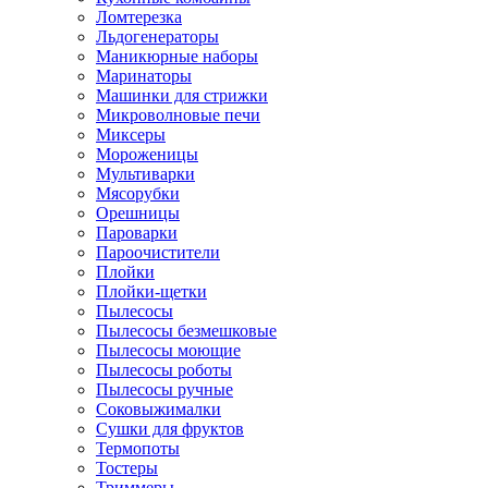
Ломтерезка
Льдогенераторы
Маникюрные наборы
Маринаторы
Машинки для стрижки
Микроволновые печи
Миксеры
Мороженицы
Мультиварки
Мясорубки
Орешницы
Пароварки
Пароочистители
Плойки
Плойки-щетки
Пылесосы
Пылесосы безмешковые
Пылесосы моющие
Пылесосы роботы
Пылесосы ручные
Соковыжималки
Сушки для фруктов
Термопоты
Тостеры
Триммеры