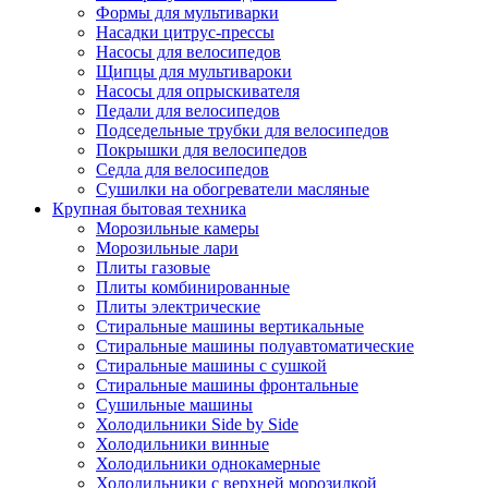
Формы для мультиварки
Насадки цитрус-прессы
Насосы для велосипедов
Щипцы для мультивароки
Насосы для опрыскивателя
Педали для велосипедов
Подседельные трубки для велосипедов
Покрышки для велосипедов
Седла для велосипедов
Сушилки на обогреватели масляные
Крупная бытовая техника
Морозильные камеры
Морозильные лари
Плиты газовые
Плиты комбинированные
Плиты электрические
Стиральные машины вертикальные
Стиральные машины полуавтоматические
Стиральные машины с сушкой
Стиральные машины фронтальные
Сушильные машины
Холодильники Side by Side
Холодильники винные
Холодильники однокамерные
Холодильники с верхней морозилкой