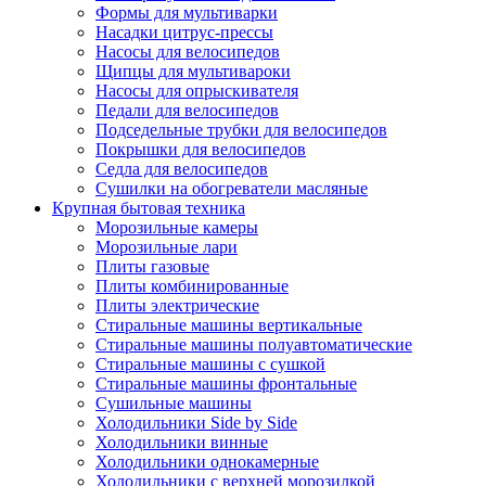
Формы для мультиварки
Насадки цитрус-прессы
Насосы для велосипедов
Щипцы для мультивароки
Насосы для опрыскивателя
Педали для велосипедов
Подседельные трубки для велосипедов
Покрышки для велосипедов
Седла для велосипедов
Сушилки на обогреватели масляные
Крупная бытовая техника
Морозильные камеры
Морозильные лари
Плиты газовые
Плиты комбинированные
Плиты электрические
Стиральные машины вертикальные
Стиральные машины полуавтоматические
Стиральные машины с сушкой
Стиральные машины фронтальные
Сушильные машины
Холодильники Side by Side
Холодильники винные
Холодильники однокамерные
Холодильники с верхней морозилкой