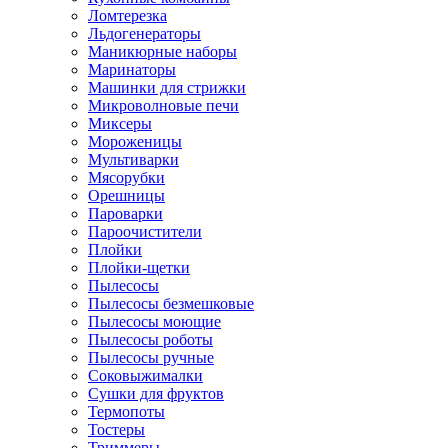
Ломтерезка
Льдогенераторы
Маникюрные наборы
Маринаторы
Машинки для стрижки
Микроволновые печи
Миксеры
Мороженицы
Мультиварки
Мясорубки
Орешницы
Пароварки
Пароочистители
Плойки
Плойки-щетки
Пылесосы
Пылесосы безмешковые
Пылесосы моющие
Пылесосы роботы
Пылесосы ручные
Соковыжималки
Сушки для фруктов
Термопоты
Тостеры
Триммеры