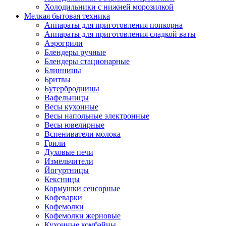
Холодильники с нижней морозилкой
Мелкая бытовая техника
Аппараты для приготовления попкорна
Аппараты для приготовления сладкой ваты
Аэрогрили
Блендеры ручные
Блендеры стационарные
Блинницы
Бритвы
Бутербродницы
Вафельницы
Весы кухонные
Весы напольные электронные
Весы ювелирные
Вспениватели молока
Грили
Духовые печи
Измельчители
Йогуртницы
Кексницы
Кормушки сенсорные
Кофеварки
Кофемолки
Кофемолки жерновые
Кухонные комбайны