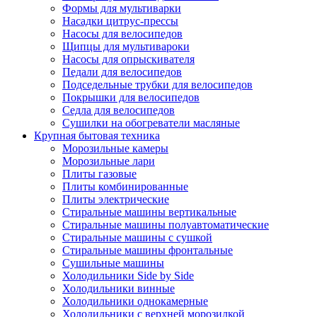
Формы для мультиварки
Насадки цитрус-прессы
Насосы для велосипедов
Щипцы для мультивароки
Насосы для опрыскивателя
Педали для велосипедов
Подседельные трубки для велосипедов
Покрышки для велосипедов
Седла для велосипедов
Сушилки на обогреватели масляные
Крупная бытовая техника
Морозильные камеры
Морозильные лари
Плиты газовые
Плиты комбинированные
Плиты электрические
Стиральные машины вертикальные
Стиральные машины полуавтоматические
Стиральные машины с сушкой
Стиральные машины фронтальные
Сушильные машины
Холодильники Side by Side
Холодильники винные
Холодильники однокамерные
Холодильники с верхней морозилкой