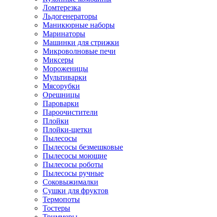
Ломтерезка
Льдогенераторы
Маникюрные наборы
Маринаторы
Машинки для стрижки
Микроволновые печи
Миксеры
Мороженицы
Мультиварки
Мясорубки
Орешницы
Пароварки
Пароочистители
Плойки
Плойки-щетки
Пылесосы
Пылесосы безмешковые
Пылесосы моющие
Пылесосы роботы
Пылесосы ручные
Соковыжималки
Сушки для фруктов
Термопоты
Тостеры
Триммеры