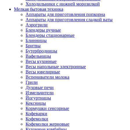
Холодильники с нижней морозилкой
Мелкая бытовая техника
Аппараты для приготовления попкорна
Аппараты для приготовления сладкой ваты
Аэрогрили
Блендеры ручные
Блендеры стационарные
Блинницы
Бритвы
Бутербродницы
Вафельницы
Весы кухонные
Весы напольные электронные
Весы ювелирные
Вспениватели молока
Грили
Духовые печи
Измельчители
Йогуртницы
Кексницы
Кормушки сенсорные
Кофеварки
Кофемолки
Кофемолки жерновые
Кухонные комбайны