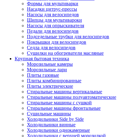
Формы для мультиварки
Насадки цитрус-прессы
Насосы для велосипедов
Щипцы для мультивароки
Насосы для опрыскивателя
Педали для велосипедов
Подседельные трубки для велосипедов
Покрышки для велосипедов
Седла для велосипедов
Сушилки на обогреватели масляные
Крупная бытовая техника
Морозильные камеры
Морозильные лари
Плиты газовые
Плиты комбинированные
Плиты электрические
Стиральные машины вертикальные
Стиральные машины полуавтоматические
Стиральные машины с сушкой
Стиральные машины фронтальные
Сушильные машины
Холодильники Side by Side
Холодильники винные
Холодильники однокамерные
Холодильники с верхней морозилкой