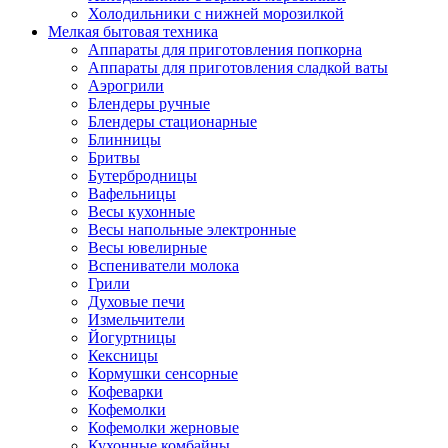
Холодильники с нижней морозилкой
Мелкая бытовая техника
Аппараты для приготовления попкорна
Аппараты для приготовления сладкой ваты
Аэрогрили
Блендеры ручные
Блендеры стационарные
Блинницы
Бритвы
Бутербродницы
Вафельницы
Весы кухонные
Весы напольные электронные
Весы ювелирные
Вспениватели молока
Грили
Духовые печи
Измельчители
Йогуртницы
Кексницы
Кормушки сенсорные
Кофеварки
Кофемолки
Кофемолки жерновые
Кухонные комбайны