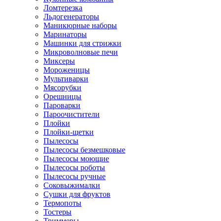
Ломтерезка
Льдогенераторы
Маникюрные наборы
Маринаторы
Машинки для стрижки
Микроволновые печи
Миксеры
Мороженицы
Мультиварки
Мясорубки
Орешницы
Пароварки
Пароочистители
Плойки
Плойки-щетки
Пылесосы
Пылесосы безмешковые
Пылесосы моющие
Пылесосы роботы
Пылесосы ручные
Соковыжималки
Сушки для фруктов
Термопоты
Тостеры
Триммеры