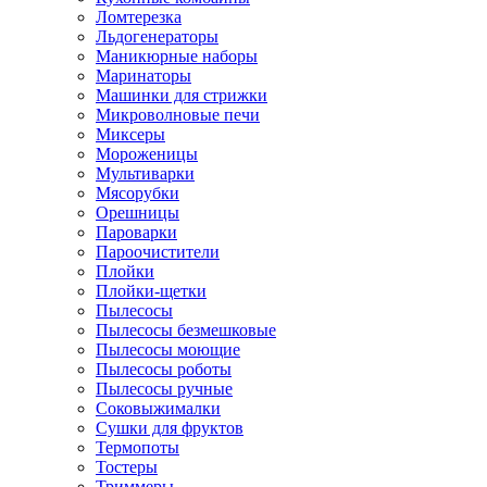
Ломтерезка
Льдогенераторы
Маникюрные наборы
Маринаторы
Машинки для стрижки
Микроволновые печи
Миксеры
Мороженицы
Мультиварки
Мясорубки
Орешницы
Пароварки
Пароочистители
Плойки
Плойки-щетки
Пылесосы
Пылесосы безмешковые
Пылесосы моющие
Пылесосы роботы
Пылесосы ручные
Соковыжималки
Сушки для фруктов
Термопоты
Тостеры
Триммеры