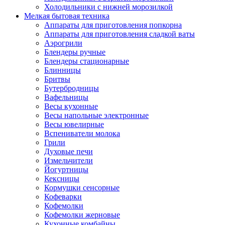
Холодильники с нижней морозилкой
Мелкая бытовая техника
Аппараты для приготовления попкорна
Аппараты для приготовления сладкой ваты
Аэрогрили
Блендеры ручные
Блендеры стационарные
Блинницы
Бритвы
Бутербродницы
Вафельницы
Весы кухонные
Весы напольные электронные
Весы ювелирные
Вспениватели молока
Грили
Духовые печи
Измельчители
Йогуртницы
Кексницы
Кормушки сенсорные
Кофеварки
Кофемолки
Кофемолки жерновые
Кухонные комбайны