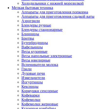
Холодильники с нижней морозилкой
Мелкая бытовая техника
Аппараты для приготовления попкорна
Аппараты для приготовления сладкой ваты
Аэрогрили
Блендеры ручные
Блендеры стационарные
Блинницы
Бритвы
Бутербродницы
Вафельницы
Весы кухонные
Весы напольные электронные
Весы ювелирные
Вспениватели молока
Грили
Духовые печи
Измельчители
Йогуртницы
Кексницы
Кормушки сенсорные
Кофеварки
Кофемолки
Кофемолки жерновые
Кухонные комбайны