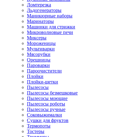
Ломтерезка
Льдогенераторы
Маникюрные наборы
Маринаторы
Машинки для стрижки
Микроволновые печи
Миксеры
Мороженицы
Мультиварки
Мясорубки
Орешницы
Пароварки
Пароочистители
Плойки
Плойки-щетки
Пылесосы
Пылесосы безмешковые
Пылесосы моющие
Пылесосы роботы
Пылесосы ручные
Соковыжималки
Сушки для фруктов
Термопоты
Тостеры
Триммеры