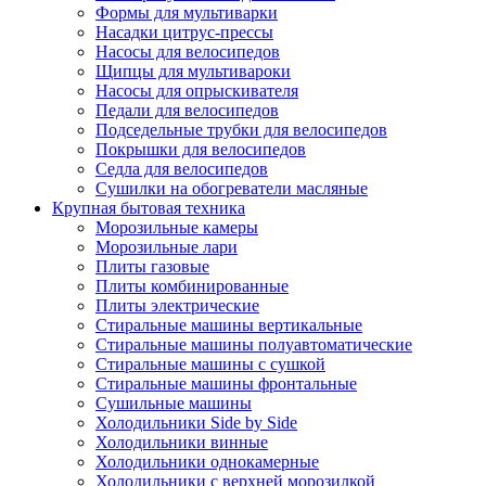
Формы для мультиварки
Насадки цитрус-прессы
Насосы для велосипедов
Щипцы для мультивароки
Насосы для опрыскивателя
Педали для велосипедов
Подседельные трубки для велосипедов
Покрышки для велосипедов
Седла для велосипедов
Сушилки на обогреватели масляные
Крупная бытовая техника
Морозильные камеры
Морозильные лари
Плиты газовые
Плиты комбинированные
Плиты электрические
Стиральные машины вертикальные
Стиральные машины полуавтоматические
Стиральные машины с сушкой
Стиральные машины фронтальные
Сушильные машины
Холодильники Side by Side
Холодильники винные
Холодильники однокамерные
Холодильники с верхней морозилкой