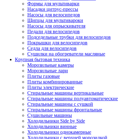
Формы для мультиварки
Насадки цитрус-прессы
Насосы для велосипедов
Щипцы для мультивароки
Насосы для опрыскивателя
Педали для велосипедов
Подседельные трубки для велосипедов
Покрышки для велосипедов
Седла для велосипедов
Сушилки на обогреватели масляные
Крупная бытовая техника
Морозильные камеры
Морозильные лари
Плиты газовые
Плиты комбинированные
Плиты электрические
Стиральные машины вертикальные
Стиральные машины полуавтоматические
Стиральные машины с сушкой
Стиральные машины фронтальные
Сушильные машины
Холодильники Side by Side
Холодильники винные
Холодильники однокамерные
Холодильники с верхней морозилкой