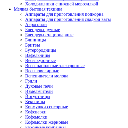
Холодильники с нижней морозилкой
Мелкая бытовая техника
Аппараты для приготовления попкорна
Аппараты для приготовления сладкой ваты
Аэрогрили
Блендеры ручные
Блендеры стационарные
Блинницы
Бритвы
Бутербродницы
Вафельницы
Весы кухонные
Весы напольные электронные
Весы ювелирные
Вспениватели молока
Грили
Духовые печи
Измельчители
Йогуртницы
Кексницы
Кормушки сенсорные
Кофеварки
Кофемолки
Кофемолки жерновые
Кухонные комбайны