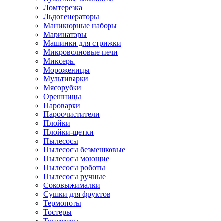
Ломтерезка
Льдогенераторы
Маникюрные наборы
Маринаторы
Машинки для стрижки
Микроволновые печи
Миксеры
Мороженицы
Мультиварки
Мясорубки
Орешницы
Пароварки
Пароочистители
Плойки
Плойки-щетки
Пылесосы
Пылесосы безмешковые
Пылесосы моющие
Пылесосы роботы
Пылесосы ручные
Соковыжималки
Сушки для фруктов
Термопоты
Тостеры
Триммеры