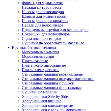
Формы для мультиварки
Насадки цитрус-прессы
Насосы для велосипедов
Щипцы для мультивароки
Насосы для опрыскивателя
Педали для велосипедов
Подседельные трубки для велосипедов
Покрышки для велосипедов
Седла для велосипедов
Сушилки на обогреватели масляные
Крупная бытовая техника
Морозильные камеры
Морозильные лари
Плиты газовые
Плиты комбинированные
Плиты электрические
Стиральные машины вертикальные
Стиральные машины полуавтоматические
Стиральные машины с сушкой
Стиральные машины фронтальные
Сушильные машины
Холодильники Side by Side
Холодильники винные
Холодильники однокамерные
Холодильники с верхней морозилкой