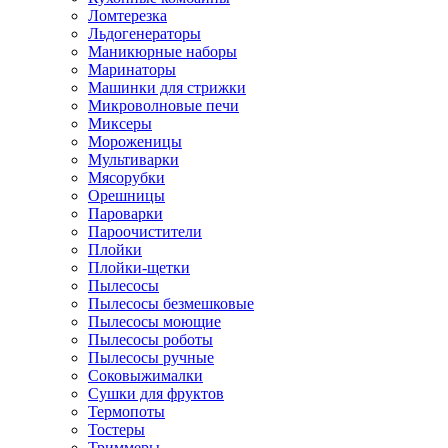
Ломтерезка
Льдогенераторы
Маникюрные наборы
Маринаторы
Машинки для стрижки
Микроволновые печи
Миксеры
Мороженицы
Мультиварки
Мясорубки
Орешницы
Пароварки
Пароочистители
Плойки
Плойки-щетки
Пылесосы
Пылесосы безмешковые
Пылесосы моющие
Пылесосы роботы
Пылесосы ручные
Соковыжималки
Сушки для фруктов
Термопоты
Тостеры
Триммеры