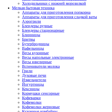
Холодильники с нижней морозилкой
Мелкая бытовая техника
Аппараты для приготовления попкорна
Аппараты для приготовления сладкой ваты
Аэрогрили
Блендеры ручные
Блендеры стационарные
Блинницы
Бритвы
Бутербродницы
Вафельницы
Весы кухонные
Весы напольные электронные
Весы ювелирные
Вспениватели молока
Грили
Духовые печи
Измельчители
Йогуртницы
Кексницы
Кормушки сенсорные
Кофеварки
Кофемолки
Кофемолки жерновые
Кухонные комбайны