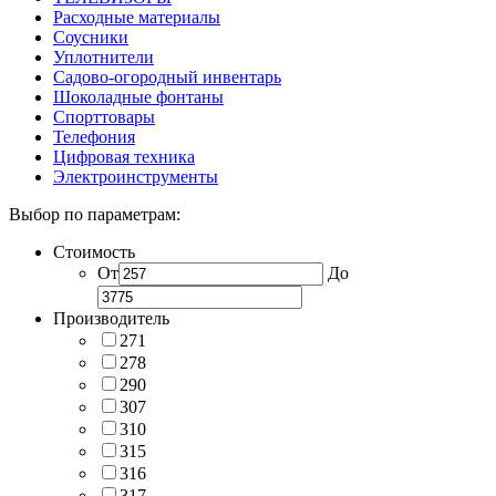
Расходные материалы
Соусники
Уплотнители
Садово-огородный инвентарь
Шоколадные фонтаны
Спорттовары
Телефония
Цифровая техника
Электроинструменты
Выбор по параметрам:
Стоимость
От
До
Производитель
271
278
290
307
310
315
316
317