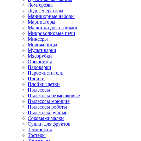
Ломтерезка
Льдогенераторы
Маникюрные наборы
Маринаторы
Машинки для стрижки
Микроволновые печи
Миксеры
Мороженицы
Мультиварки
Мясорубки
Орешницы
Пароварки
Пароочистители
Плойки
Плойки-щетки
Пылесосы
Пылесосы безмешковые
Пылесосы моющие
Пылесосы роботы
Пылесосы ручные
Соковыжималки
Сушки для фруктов
Термопоты
Тостеры
Триммеры