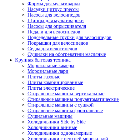
Формы для мультиварки
Насадки цитрус-прессы
Насосы для велосипедов
Щипцы для мультивароки
Насосы для опрыскивателя
Педали для велосипедов
Подседельные трубки для велосипедов
Покрышки для велосипедов
Седла для велосипедов
Сушилки на обогреватели масляные
Крупная бытовая техника
Морозильные камеры
Морозильные лари
Плиты газовые
Плиты комбинированные
Плиты электрические
Стиральные машины вертикальные
Стиральные машины полуавтоматические
Стиральные машины с сушкой
Стиральные машины фронтальные
Сушильные машины
Холодильники Side by Side
Холодильники винные
Холодильники однокамерные
Холодильники с верхней морозилкой