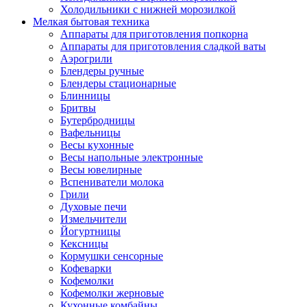
Холодильники с нижней морозилкой
Мелкая бытовая техника
Аппараты для приготовления попкорна
Аппараты для приготовления сладкой ваты
Аэрогрили
Блендеры ручные
Блендеры стационарные
Блинницы
Бритвы
Бутербродницы
Вафельницы
Весы кухонные
Весы напольные электронные
Весы ювелирные
Вспениватели молока
Грили
Духовые печи
Измельчители
Йогуртницы
Кексницы
Кормушки сенсорные
Кофеварки
Кофемолки
Кофемолки жерновые
Кухонные комбайны