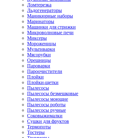
Ломтерезка
Льдогенераторы
Маникюрные наборы
Маринаторы
Машинки для стрижки
Микроволновые печи
Миксеры
Мороженицы
Мультиварки
Мясорубки
Орешницы
Пароварки
Пароочистители
Плойки
Плойки-щетки
Пылесосы
Пылесосы безмешковые
Пылесосы моющие
Пылесосы роботы
Пылесосы ручные
Соковыжималки
Сушки для фруктов
Термопоты
Тостеры
Триммеры