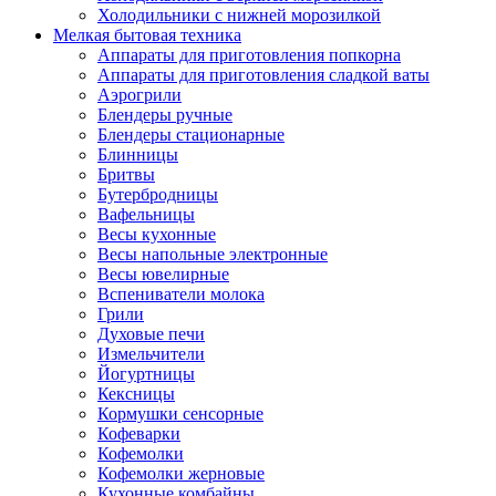
Холодильники с нижней морозилкой
Мелкая бытовая техника
Аппараты для приготовления попкорна
Аппараты для приготовления сладкой ваты
Аэрогрили
Блендеры ручные
Блендеры стационарные
Блинницы
Бритвы
Бутербродницы
Вафельницы
Весы кухонные
Весы напольные электронные
Весы ювелирные
Вспениватели молока
Грили
Духовые печи
Измельчители
Йогуртницы
Кексницы
Кормушки сенсорные
Кофеварки
Кофемолки
Кофемолки жерновые
Кухонные комбайны