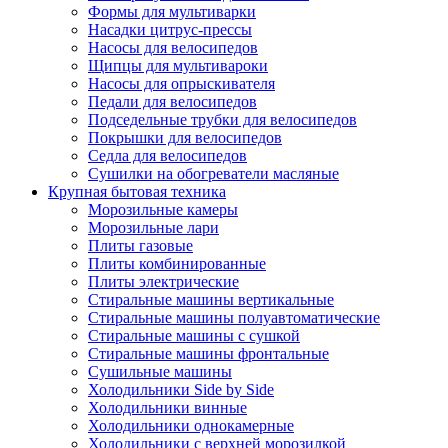
Формы для мультиварки
Насадки цитрус-прессы
Насосы для велосипедов
Щипцы для мультивароки
Насосы для опрыскивателя
Педали для велосипедов
Подседельные трубки для велосипедов
Покрышки для велосипедов
Седла для велосипедов
Сушилки на обогреватели масляные
Крупная бытовая техника
Морозильные камеры
Морозильные лари
Плиты газовые
Плиты комбинированные
Плиты электрические
Стиральные машины вертикальные
Стиральные машины полуавтоматические
Стиральные машины с сушкой
Стиральные машины фронтальные
Сушильные машины
Холодильники Side by Side
Холодильники винные
Холодильники однокамерные
Холодильники с верхней морозилкой