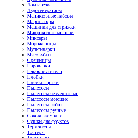
Ломтерезка
Льдогенераторы
Маникюрные наборы
Маринаторы
Машинки для стрижки
Микроволновые печи
Миксеры
Мороженицы
Мультиварки
Мясорубки
Орешницы
Пароварки
Пароочистители
Плойки
Плойки-щетки
Пылесосы
Пылесосы безмешковые
Пылесосы моющие
Пылесосы роботы
Пылесосы ручные
Соковыжималки
Сушки для фруктов
Термопоты
Тостеры
Триммеры