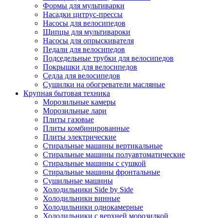
Формы для мультиварки
Насадки цитрус-прессы
Насосы для велосипедов
Щипцы для мультивароки
Насосы для опрыскивателя
Педали для велосипедов
Подседельные трубки для велосипедов
Покрышки для велосипедов
Седла для велосипедов
Сушилки на обогреватели масляные
Крупная бытовая техника
Морозильные камеры
Морозильные лари
Плиты газовые
Плиты комбинированные
Плиты электрические
Стиральные машины вертикальные
Стиральные машины полуавтоматические
Стиральные машины с сушкой
Стиральные машины фронтальные
Сушильные машины
Холодильники Side by Side
Холодильники винные
Холодильники однокамерные
Холодильники с верхней морозилкой