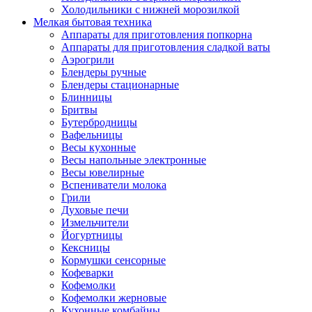
Холодильники с нижней морозилкой
Мелкая бытовая техника
Аппараты для приготовления попкорна
Аппараты для приготовления сладкой ваты
Аэрогрили
Блендеры ручные
Блендеры стационарные
Блинницы
Бритвы
Бутербродницы
Вафельницы
Весы кухонные
Весы напольные электронные
Весы ювелирные
Вспениватели молока
Грили
Духовые печи
Измельчители
Йогуртницы
Кексницы
Кормушки сенсорные
Кофеварки
Кофемолки
Кофемолки жерновые
Кухонные комбайны