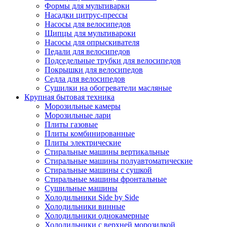
Формы для мультиварки
Насадки цитрус-прессы
Насосы для велосипедов
Щипцы для мультивароки
Насосы для опрыскивателя
Педали для велосипедов
Подседельные трубки для велосипедов
Покрышки для велосипедов
Седла для велосипедов
Сушилки на обогреватели масляные
Крупная бытовая техника
Морозильные камеры
Морозильные лари
Плиты газовые
Плиты комбинированные
Плиты электрические
Стиральные машины вертикальные
Стиральные машины полуавтоматические
Стиральные машины с сушкой
Стиральные машины фронтальные
Сушильные машины
Холодильники Side by Side
Холодильники винные
Холодильники однокамерные
Холодильники с верхней морозилкой