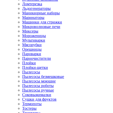
Ломтерезка
Льдогенераторы
Маникюрные наборы
Маринаторы
Машинки для стрижки
Микроволновые печи
Миксеры
Мороженицы
Мультиварки
Мясорубки
Орешницы
Пароварки
Пароочистители
Плойки
Плойки-щетки
Пылесосы
Пылесосы безмешковые
Пылесосы моющие
Пылесосы роботы
Пылесосы ручные
Соковыжималки
Сушки для фруктов
Термопоты
Тостеры
Триммеры