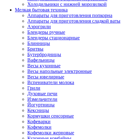
Холодильники с нижней морозилкой
Мелкая бытовая техника
Аппараты для приготовления попкорна
Аппараты для приготовления сладкой ваты
Аэрогрили
Блендеры ручные
Блендеры стационарные
Блинницы
Бритвы
Бутербродницы
Вафельницы
Весы кухонные
Весы напольные электронные
Весы ювелирные
Вспениватели молока
Грили
Духовые печи
Измельчители
Йогуртницы
Кексницы
Кормушки сенсорные
Кофеварки
Кофемолки
Кофемолки жерновые
Кухонные комбайны