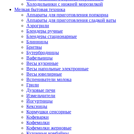
Холодильники с нижней морозилкой
Мелкая бытовая техника
Аппараты для приготовления попкорна
Аппараты для приготовления сладкой ваты
Аэрогрили
Блендеры ручные
Блендеры стационарные
Блинницы
Бритвы
Бутербродницы
Вафельницы
Весы кухонные
Весы напольные электронные
Весы ювелирные
Вспениватели молока
Грили
Духовые печи
Измельчители
Йогуртницы
Кексницы
Кормушки сенсорные
Кофеварки
Кофемолки
Кофемолки жерновые
Кухонные комбайны