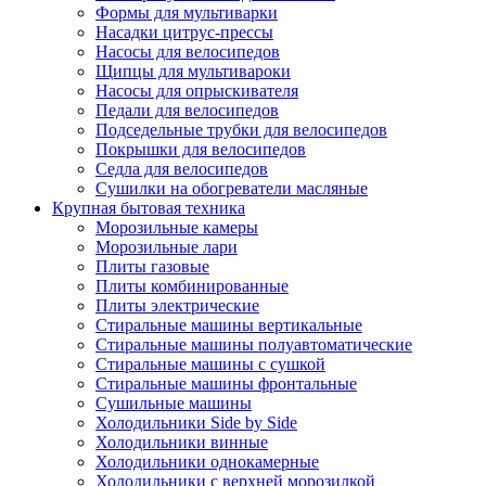
Формы для мультиварки
Насадки цитрус-прессы
Насосы для велосипедов
Щипцы для мультивароки
Насосы для опрыскивателя
Педали для велосипедов
Подседельные трубки для велосипедов
Покрышки для велосипедов
Седла для велосипедов
Сушилки на обогреватели масляные
Крупная бытовая техника
Морозильные камеры
Морозильные лари
Плиты газовые
Плиты комбинированные
Плиты электрические
Стиральные машины вертикальные
Стиральные машины полуавтоматические
Стиральные машины с сушкой
Стиральные машины фронтальные
Сушильные машины
Холодильники Side by Side
Холодильники винные
Холодильники однокамерные
Холодильники с верхней морозилкой