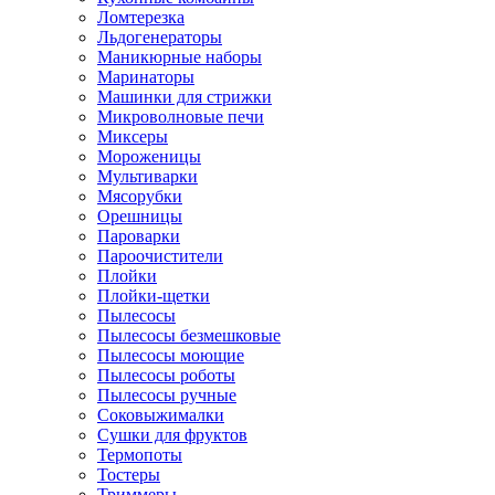
Ломтерезка
Льдогенераторы
Маникюрные наборы
Маринаторы
Машинки для стрижки
Микроволновые печи
Миксеры
Мороженицы
Мультиварки
Мясорубки
Орешницы
Пароварки
Пароочистители
Плойки
Плойки-щетки
Пылесосы
Пылесосы безмешковые
Пылесосы моющие
Пылесосы роботы
Пылесосы ручные
Соковыжималки
Сушки для фруктов
Термопоты
Тостеры
Триммеры