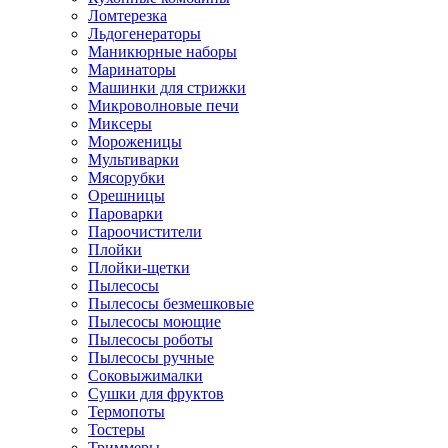
Ломтерезка
Льдогенераторы
Маникюрные наборы
Маринаторы
Машинки для стрижки
Микроволновые печи
Миксеры
Мороженицы
Мультиварки
Мясорубки
Орешницы
Пароварки
Пароочистители
Плойки
Плойки-щетки
Пылесосы
Пылесосы безмешковые
Пылесосы моющие
Пылесосы роботы
Пылесосы ручные
Соковыжималки
Сушки для фруктов
Термопоты
Тостеры
Триммеры