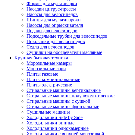
Формы для мультиварки
Насадки цитрус-прессы
Насосы для велосипедов
Щипцы для мультивароки
Насосы для опрыскивателя
Педали для велосипедов
Подседельные трубки для велосипедов
Покрышки для велосипедов
Седла для велосипедов
Сушилки на обогреватели масляные
Крупная бытовая техника
Морозильные камеры
Морозильные лари
Плиты газовые
Плиты комбинированные
Плиты электрические
Стиральные машины вертикальные
Стиральные машины полуавтоматические
Стиральные машины с сушкой
Стиральные машины фронтальные
Сушильные машины
Холодильники Side by Side
Холодильники винные
Холодильники однокамерные
Холодильники с верхней морозилкой