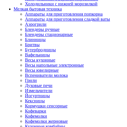
Холодильники с нижней морозилкой
Мелкая бытовая техника
Аппараты для приготовления попкорна
Аппараты для приготовления сладкой ваты
Аэрогрили
Блендеры ручные
Блендеры стационарные
Блинницы
Бритвы
Бутербродницы
Вафельницы
Весы кухонные
Весы напольные электронные
Весы ювелирные
Вспениватели молока
Грили
Духовые печи
Измельчители
Йогуртницы
Кексницы
Кормушки сенсорные
Кофеварки
Кофемолки
Кофемолки жерновые
Кухонные комбайны