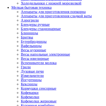
Холодильники с нижней морозилкой
Мелкая бытовая техника
Аппараты для приготовления попкорна
Аппараты для приготовления сладкой ваты
Аэрогрили
Блендеры ручные
Блендеры стационарные
Блинницы
Бритвы
Бутербродницы
Вафельницы
Весы кухонные
Весы напольные электронные
Весы ювелирные
Вспениватели молока
Грили
Духовые печи
Измельчители
Йогуртницы
Кексницы
Кормушки сенсорные
Кофеварки
Кофемолки
Кофемолки жерновые
Кухонные комбайны