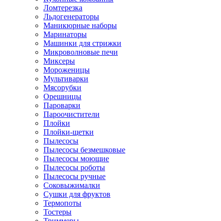
Ломтерезка
Льдогенераторы
Маникюрные наборы
Маринаторы
Машинки для стрижки
Микроволновые печи
Миксеры
Мороженицы
Мультиварки
Мясорубки
Орешницы
Пароварки
Пароочистители
Плойки
Плойки-щетки
Пылесосы
Пылесосы безмешковые
Пылесосы моющие
Пылесосы роботы
Пылесосы ручные
Соковыжималки
Сушки для фруктов
Термопоты
Тостеры
Триммеры