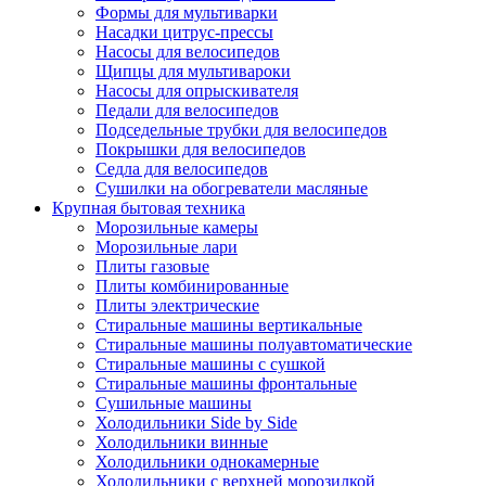
Формы для мультиварки
Насадки цитрус-прессы
Насосы для велосипедов
Щипцы для мультивароки
Насосы для опрыскивателя
Педали для велосипедов
Подседельные трубки для велосипедов
Покрышки для велосипедов
Седла для велосипедов
Сушилки на обогреватели масляные
Крупная бытовая техника
Морозильные камеры
Морозильные лари
Плиты газовые
Плиты комбинированные
Плиты электрические
Стиральные машины вертикальные
Стиральные машины полуавтоматические
Стиральные машины с сушкой
Стиральные машины фронтальные
Сушильные машины
Холодильники Side by Side
Холодильники винные
Холодильники однокамерные
Холодильники с верхней морозилкой