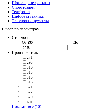
Шоколадные фонтаны
Спорттовары
Телефония
Цифровая техника
Электроинструменты
Выбор по параметрам:
Стоимость
От
До
Производитель
271
293
310
313
315
316
321
322
329
601
Показать все (10)