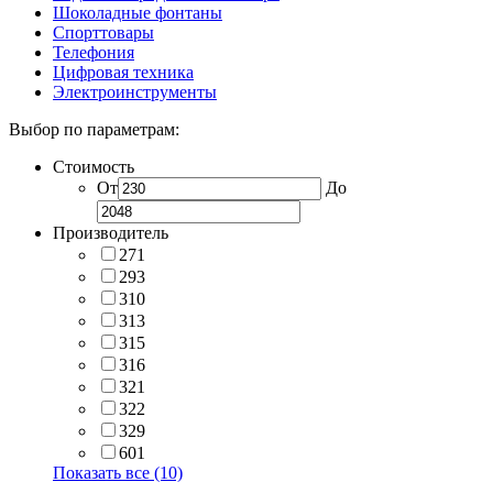
Шоколадные фонтаны
Спорттовары
Телефония
Цифровая техника
Электроинструменты
Выбор по параметрам:
Стоимость
От
До
Производитель
271
293
310
313
315
316
321
322
329
601
Показать все (10)