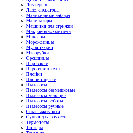
Ломтерезка
Льдогенераторы
Маникюрные наборы
Маринаторы
Машинки для стрижки
Микроволновые печи
Миксеры
Мороженицы
Мультиварки
Мясорубки
Орешницы
Пароварки
Пароочистители
Плойки
Плойки-щетки
Пылесосы
Пылесосы безмешковые
Пылесосы моющие
Пылесосы роботы
Пылесосы ручные
Соковыжималки
Сушки для фруктов
Термопоты
Тостеры
Триммеры