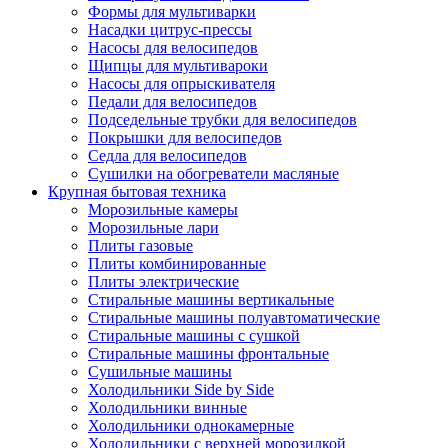
Формы для мультиварки
Насадки цитрус-прессы
Насосы для велосипедов
Щипцы для мультивароки
Насосы для опрыскивателя
Педали для велосипедов
Подседельные трубки для велосипедов
Покрышки для велосипедов
Седла для велосипедов
Сушилки на обогреватели масляные
Крупная бытовая техника
Морозильные камеры
Морозильные лари
Плиты газовые
Плиты комбинированные
Плиты электрические
Стиральные машины вертикальные
Стиральные машины полуавтоматические
Стиральные машины с сушкой
Стиральные машины фронтальные
Сушильные машины
Холодильники Side by Side
Холодильники винные
Холодильники однокамерные
Холодильники с верхней морозилкой