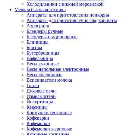
Холодильники с нижней морозилкой
Мелкая бытовая техника
Аппараты для приготовления попкорна
Аппараты для приготовления сладкой ваты
Аэрогрили
Блендеры ручные
Блендеры стационарные
Блинницы
Бритвы
Бутербродницы
Вафельницы
Весы кухонные
Весы напольные электронные
Весы ювелирные
Вспениватели молока
Грили
Духовые печи
Измельчители
Йогуртницы
Кексницы
Кормушки сенсорные
Кофеварки
Кофемолки
Кофемолки жерновые
Кухонные комбайны