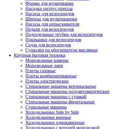
Формы для мультиварки
Насадки цитрус-прессы
Насосы для велосипедов
Щипцы для мультивароки
Насосы для опрыскивателя
Педали для велосипедов
Подседельные трубки для велосипедов
Покрышки для велосипедов
Седла для велосипедов
Сушилки на обогреватели масляные
Крупная бытовая техника
Морозильные камеры
Морозильные лари
Плиты газовые
Плиты комбинированные
Плиты электрические
Стиральные машины вертикальные
Стиральные машины полуавтоматические
Стиральные машины с сушкой
Стиральные машины фронтальные
Сушильные машины
Холодильники Side by Side
Холодильники винные
Холодильники однокамерные
Холодильники с верхней морозилкой