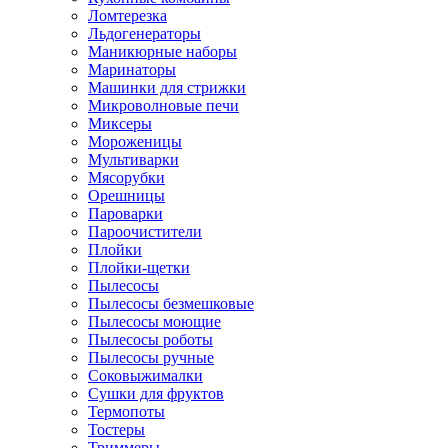
Ломтерезка
Льдогенераторы
Маникюрные наборы
Маринаторы
Машинки для стрижки
Микроволновые печи
Миксеры
Мороженицы
Мультиварки
Мясорубки
Орешницы
Пароварки
Пароочистители
Плойки
Плойки-щетки
Пылесосы
Пылесосы безмешковые
Пылесосы моющие
Пылесосы роботы
Пылесосы ручные
Соковыжималки
Сушки для фруктов
Термопоты
Тостеры
Триммеры