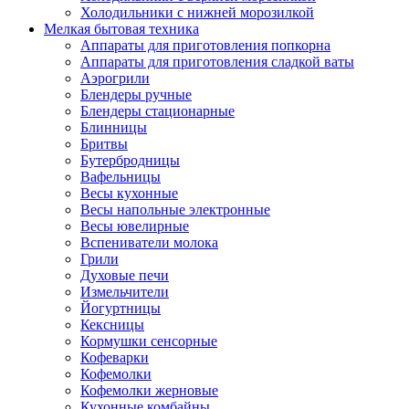
Холодильники с нижней морозилкой
Мелкая бытовая техника
Аппараты для приготовления попкорна
Аппараты для приготовления сладкой ваты
Аэрогрили
Блендеры ручные
Блендеры стационарные
Блинницы
Бритвы
Бутербродницы
Вафельницы
Весы кухонные
Весы напольные электронные
Весы ювелирные
Вспениватели молока
Грили
Духовые печи
Измельчители
Йогуртницы
Кексницы
Кормушки сенсорные
Кофеварки
Кофемолки
Кофемолки жерновые
Кухонные комбайны