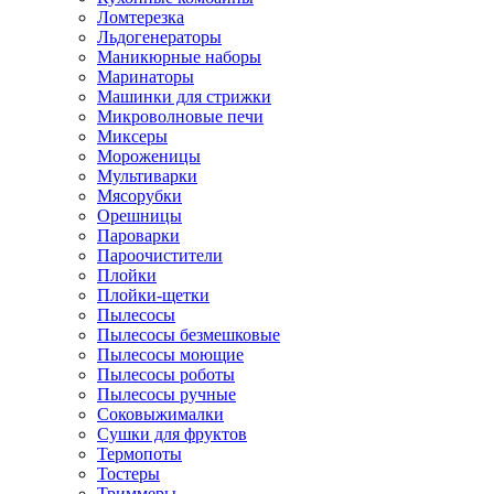
Ломтерезка
Льдогенераторы
Маникюрные наборы
Маринаторы
Машинки для стрижки
Микроволновые печи
Миксеры
Мороженицы
Мультиварки
Мясорубки
Орешницы
Пароварки
Пароочистители
Плойки
Плойки-щетки
Пылесосы
Пылесосы безмешковые
Пылесосы моющие
Пылесосы роботы
Пылесосы ручные
Соковыжималки
Сушки для фруктов
Термопоты
Тостеры
Триммеры