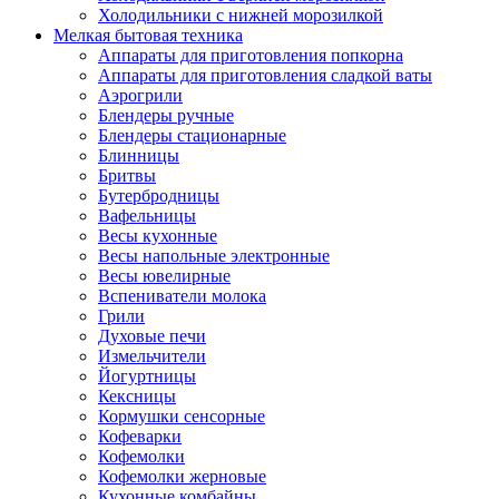
Холодильники с нижней морозилкой
Мелкая бытовая техника
Аппараты для приготовления попкорна
Аппараты для приготовления сладкой ваты
Аэрогрили
Блендеры ручные
Блендеры стационарные
Блинницы
Бритвы
Бутербродницы
Вафельницы
Весы кухонные
Весы напольные электронные
Весы ювелирные
Вспениватели молока
Грили
Духовые печи
Измельчители
Йогуртницы
Кексницы
Кормушки сенсорные
Кофеварки
Кофемолки
Кофемолки жерновые
Кухонные комбайны