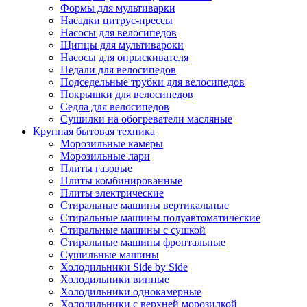
Формы для мультиварки
Насадки цитрус-прессы
Насосы для велосипедов
Щипцы для мультивароки
Насосы для опрыскивателя
Педали для велосипедов
Подседельные трубки для велосипедов
Покрышки для велосипедов
Седла для велосипедов
Сушилки на обогреватели масляные
Крупная бытовая техника
Морозильные камеры
Морозильные лари
Плиты газовые
Плиты комбинированные
Плиты электрические
Стиральные машины вертикальные
Стиральные машины полуавтоматические
Стиральные машины с сушкой
Стиральные машины фронтальные
Сушильные машины
Холодильники Side by Side
Холодильники винные
Холодильники однокамерные
Холодильники с верхней морозилкой