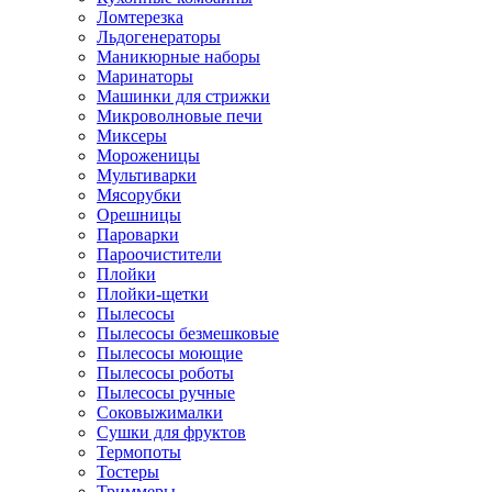
Ломтерезка
Льдогенераторы
Маникюрные наборы
Маринаторы
Машинки для стрижки
Микроволновые печи
Миксеры
Мороженицы
Мультиварки
Мясорубки
Орешницы
Пароварки
Пароочистители
Плойки
Плойки-щетки
Пылесосы
Пылесосы безмешковые
Пылесосы моющие
Пылесосы роботы
Пылесосы ручные
Соковыжималки
Сушки для фруктов
Термопоты
Тостеры
Триммеры