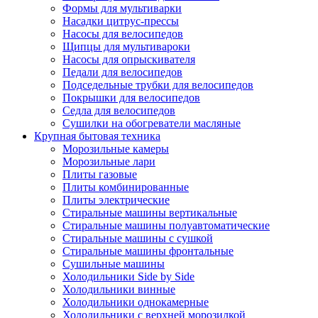
Формы для мультиварки
Насадки цитрус-прессы
Насосы для велосипедов
Щипцы для мультивароки
Насосы для опрыскивателя
Педали для велосипедов
Подседельные трубки для велосипедов
Покрышки для велосипедов
Седла для велосипедов
Сушилки на обогреватели масляные
Крупная бытовая техника
Морозильные камеры
Морозильные лари
Плиты газовые
Плиты комбинированные
Плиты электрические
Стиральные машины вертикальные
Стиральные машины полуавтоматические
Стиральные машины с сушкой
Стиральные машины фронтальные
Сушильные машины
Холодильники Side by Side
Холодильники винные
Холодильники однокамерные
Холодильники с верхней морозилкой