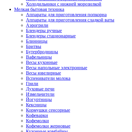
Холодильники с нижней морозилкой
Мелкая бытовая техника
Аппараты для приготовления попкорна
Аппараты для приготовления сладкой ваты
Аэрогрили
Блендеры ручные
Блендеры стационарные
Блинницы
Бритвы
Бутербродницы
Вафельницы
Весы кухонные
Весы напольные электронные
Весы ювелирные
Вспениватели молока
Грили
Духовые печи
Измельчители
Йогуртницы
Кексницы
Кормушки сенсорные
Кофеварки
Кофемолки
Кофемолки жерновые
Кухонные комбайны