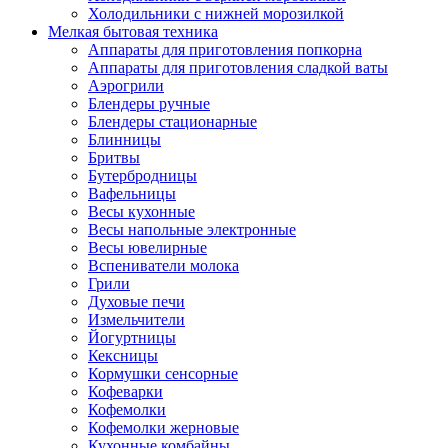
Холодильники с нижней морозилкой
Мелкая бытовая техника
Аппараты для приготовления попкорна
Аппараты для приготовления сладкой ваты
Аэрогрили
Блендеры ручные
Блендеры стационарные
Блинницы
Бритвы
Бутербродницы
Вафельницы
Весы кухонные
Весы напольные электронные
Весы ювелирные
Вспениватели молока
Грили
Духовые печи
Измельчители
Йогуртницы
Кексницы
Кормушки сенсорные
Кофеварки
Кофемолки
Кофемолки жерновые
Кухонные комбайны