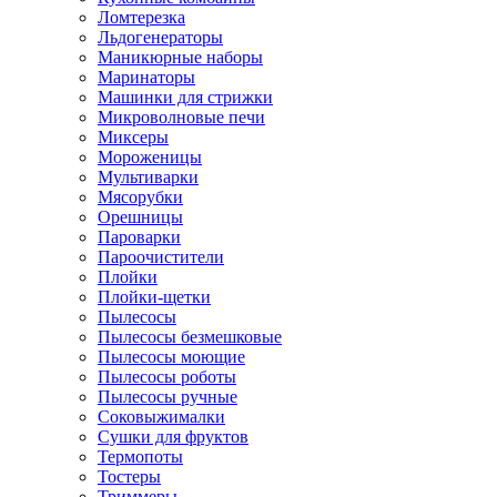
Ломтерезка
Льдогенераторы
Маникюрные наборы
Маринаторы
Машинки для стрижки
Микроволновые печи
Миксеры
Мороженицы
Мультиварки
Мясорубки
Орешницы
Пароварки
Пароочистители
Плойки
Плойки-щетки
Пылесосы
Пылесосы безмешковые
Пылесосы моющие
Пылесосы роботы
Пылесосы ручные
Соковыжималки
Сушки для фруктов
Термопоты
Тостеры
Триммеры