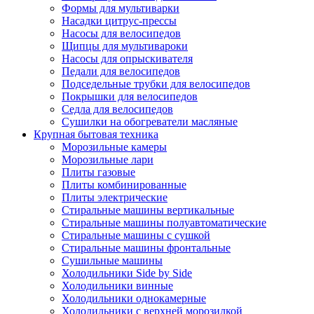
Формы для мультиварки
Насадки цитрус-прессы
Насосы для велосипедов
Щипцы для мультивароки
Насосы для опрыскивателя
Педали для велосипедов
Подседельные трубки для велосипедов
Покрышки для велосипедов
Седла для велосипедов
Сушилки на обогреватели масляные
Крупная бытовая техника
Морозильные камеры
Морозильные лари
Плиты газовые
Плиты комбинированные
Плиты электрические
Стиральные машины вертикальные
Стиральные машины полуавтоматические
Стиральные машины с сушкой
Стиральные машины фронтальные
Сушильные машины
Холодильники Side by Side
Холодильники винные
Холодильники однокамерные
Холодильники с верхней морозилкой