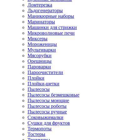
Ломтерезка
Льдогенераторы
Маникюрные наборы
Маринаторы
Машинки для стрижки
Микроволновые печи
Миксеры
Мороженицы
Мультиварки
Мясорубки
Орешницы
Пароварки
Пароочистители
Плойки
Плойки-щетки
Пылесосы
Пылесосы безмешковые
Пылесосы моющие
Пылесосы роботы
Пылесосы ручные
Соковыжималки
Сушки для фруктов
Термопоты
Тостеры
Триммеры