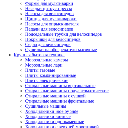
Формы для мультиварки
Насадки цитрус-прессы
Насосы для велосипедов
Щипцы для мультивароки
Насосы для опрыскивателя
Педали для велосипедов
Подседельные трубки для велосипедов
Покрышки для велосипедов
Седла для велосипедов
Сушилки на обогреватели масляные
Крупная бытовая техника
Морозильные камеры
Морозильные лари
Плиты газовые
Плиты комбинированные
Плиты электрические
Стиральные машины вертикальные
Стиральные машины полуавтоматические
Стиральные машины с сушкой
Стиральные машины фронтальные
Сушильные машины
Холодильники Side by Side
Холодильники винные
Холодильники однокамерные
Холодильники с верхней морозилкой