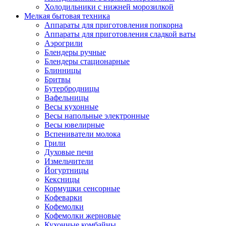
Холодильники с нижней морозилкой
Мелкая бытовая техника
Аппараты для приготовления попкорна
Аппараты для приготовления сладкой ваты
Аэрогрили
Блендеры ручные
Блендеры стационарные
Блинницы
Бритвы
Бутербродницы
Вафельницы
Весы кухонные
Весы напольные электронные
Весы ювелирные
Вспениватели молока
Грили
Духовые печи
Измельчители
Йогуртницы
Кексницы
Кормушки сенсорные
Кофеварки
Кофемолки
Кофемолки жерновые
Кухонные комбайны