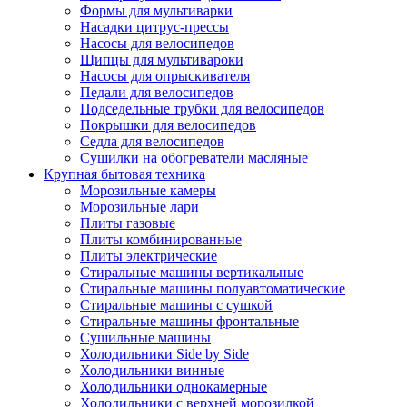
Формы для мультиварки
Насадки цитрус-прессы
Насосы для велосипедов
Щипцы для мультивароки
Насосы для опрыскивателя
Педали для велосипедов
Подседельные трубки для велосипедов
Покрышки для велосипедов
Седла для велосипедов
Сушилки на обогреватели масляные
Крупная бытовая техника
Морозильные камеры
Морозильные лари
Плиты газовые
Плиты комбинированные
Плиты электрические
Стиральные машины вертикальные
Стиральные машины полуавтоматические
Стиральные машины с сушкой
Стиральные машины фронтальные
Сушильные машины
Холодильники Side by Side
Холодильники винные
Холодильники однокамерные
Холодильники с верхней морозилкой