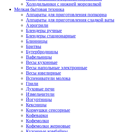
Холодильники с нижней морозилкой
Мелкая бытовая техника
Аппараты для приготовления попкорна
Аппараты для приготовления сладкой ваты
Аэрогрили
Блендеры ручные
Блендеры стационарные
Блинницы
Бритвы
Бутербродницы
Вафельницы
Весы кухонные
Весы напольные электронные
Весы ювелирные
Вспениватели молока
Грили
Духовые печи
Измельчители
Йогуртницы
Кексницы
Кормушки сенсорные
Кофеварки
Кофемолки
Кофемолки жерновые
Кухонные комбайны