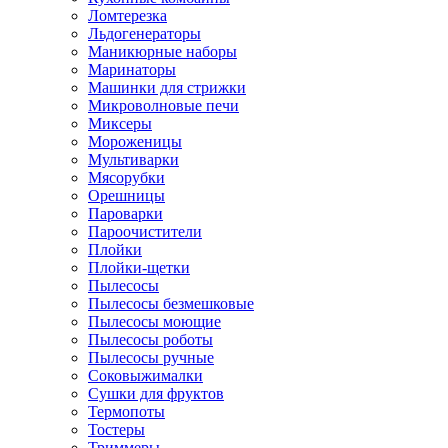
Ломтерезка
Льдогенераторы
Маникюрные наборы
Маринаторы
Машинки для стрижки
Микроволновые печи
Миксеры
Мороженицы
Мультиварки
Мясорубки
Орешницы
Пароварки
Пароочистители
Плойки
Плойки-щетки
Пылесосы
Пылесосы безмешковые
Пылесосы моющие
Пылесосы роботы
Пылесосы ручные
Соковыжималки
Сушки для фруктов
Термопоты
Тостеры
Триммеры