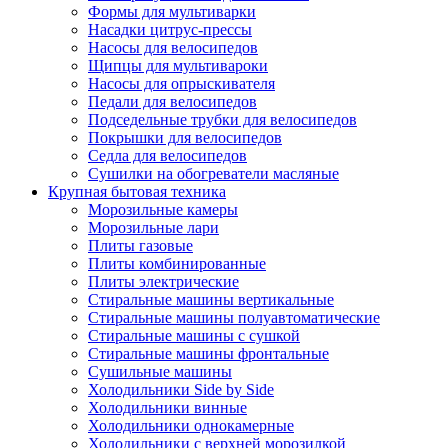
Формы для мультиварки
Насадки цитрус-прессы
Насосы для велосипедов
Щипцы для мультивароки
Насосы для опрыскивателя
Педали для велосипедов
Подседельные трубки для велосипедов
Покрышки для велосипедов
Седла для велосипедов
Сушилки на обогреватели масляные
Крупная бытовая техника
Морозильные камеры
Морозильные лари
Плиты газовые
Плиты комбинированные
Плиты электрические
Стиральные машины вертикальные
Стиральные машины полуавтоматические
Стиральные машины с сушкой
Стиральные машины фронтальные
Сушильные машины
Холодильники Side by Side
Холодильники винные
Холодильники однокамерные
Холодильники с верхней морозилкой