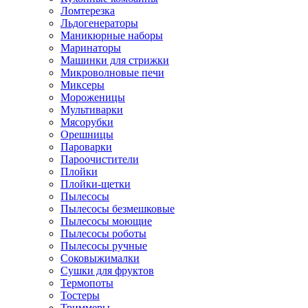
Ломтерезка
Льдогенераторы
Маникюрные наборы
Маринаторы
Машинки для стрижки
Микроволновые печи
Миксеры
Мороженицы
Мультиварки
Мясорубки
Орешницы
Пароварки
Пароочистители
Плойки
Плойки-щетки
Пылесосы
Пылесосы безмешковые
Пылесосы моющие
Пылесосы роботы
Пылесосы ручные
Соковыжималки
Сушки для фруктов
Термопоты
Тостеры
Триммеры