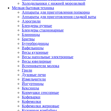
Холодильники с нижней морозилкой
Мелкая бытовая техника
Аппараты для приготовления попкорна
Аппараты для приготовления сладкой ваты
Аэрогрили
Блендеры ручные
Блендеры стационарные
Блинницы
Бритвы
Бутербродницы
Вафельницы
Весы кухонные
Весы напольные электронные
Весы ювелирные
Вспениватели молока
Грили
Духовые печи
Измельчители
Йогуртницы
Кексницы
Кормушки сенсорные
Кофеварки
Кофемолки
Кофемолки жерновые
Кухонные комбайны