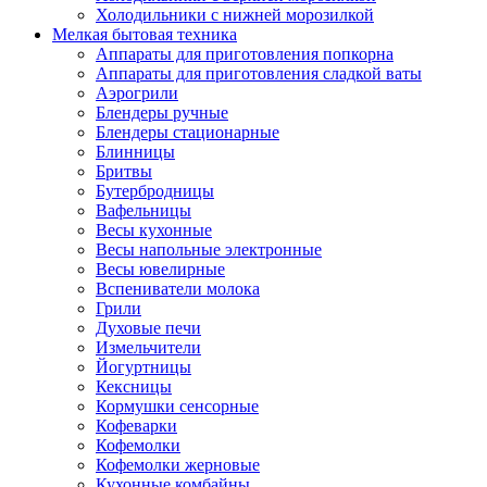
Холодильники с нижней морозилкой
Мелкая бытовая техника
Аппараты для приготовления попкорна
Аппараты для приготовления сладкой ваты
Аэрогрили
Блендеры ручные
Блендеры стационарные
Блинницы
Бритвы
Бутербродницы
Вафельницы
Весы кухонные
Весы напольные электронные
Весы ювелирные
Вспениватели молока
Грили
Духовые печи
Измельчители
Йогуртницы
Кексницы
Кормушки сенсорные
Кофеварки
Кофемолки
Кофемолки жерновые
Кухонные комбайны