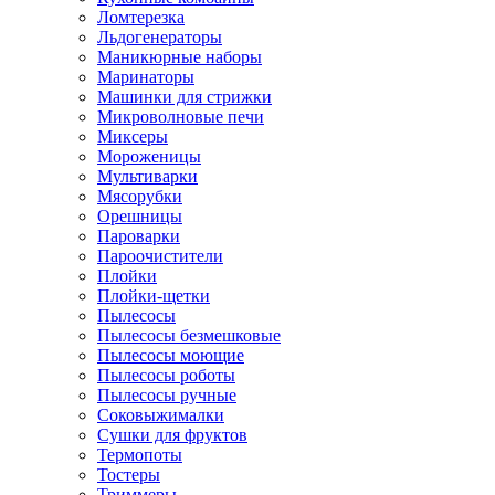
Ломтерезка
Льдогенераторы
Маникюрные наборы
Маринаторы
Машинки для стрижки
Микроволновые печи
Миксеры
Мороженицы
Мультиварки
Мясорубки
Орешницы
Пароварки
Пароочистители
Плойки
Плойки-щетки
Пылесосы
Пылесосы безмешковые
Пылесосы моющие
Пылесосы роботы
Пылесосы ручные
Соковыжималки
Сушки для фруктов
Термопоты
Тостеры
Триммеры