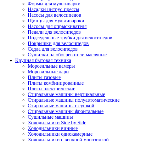
Формы для мультиварки
Насадки цитрус-прессы
Насосы для велосипедов
Щипцы для мультивароки
Насосы для опрыскивателя
Педали для велосипедов
Подседельные трубки для велосипедов
Покрышки для велосипедов
Седла для велосипедов
Сушилки на обогреватели масляные
Крупная бытовая техника
Морозильные камеры
Морозильные лари
Плиты газовые
Плиты комбинированные
Плиты электрические
Стиральные машины вертикальные
Стиральные машины полуавтоматические
Стиральные машины с сушкой
Стиральные машины фронтальные
Сушильные машины
Холодильники Side by Side
Холодильники винные
Холодильники однокамерные
Холодильники с верхней морозилкой