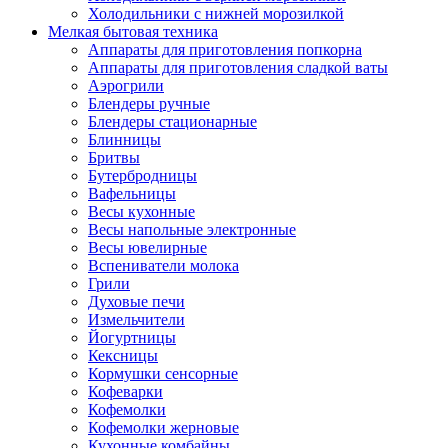
Холодильники с нижней морозилкой
Мелкая бытовая техника
Аппараты для приготовления попкорна
Аппараты для приготовления сладкой ваты
Аэрогрили
Блендеры ручные
Блендеры стационарные
Блинницы
Бритвы
Бутербродницы
Вафельницы
Весы кухонные
Весы напольные электронные
Весы ювелирные
Вспениватели молока
Грили
Духовые печи
Измельчители
Йогуртницы
Кексницы
Кормушки сенсорные
Кофеварки
Кофемолки
Кофемолки жерновые
Кухонные комбайны