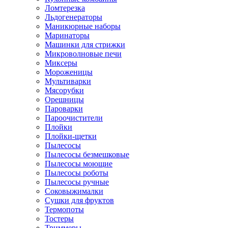
Ломтерезка
Льдогенераторы
Маникюрные наборы
Маринаторы
Машинки для стрижки
Микроволновые печи
Миксеры
Мороженицы
Мультиварки
Мясорубки
Орешницы
Пароварки
Пароочистители
Плойки
Плойки-щетки
Пылесосы
Пылесосы безмешковые
Пылесосы моющие
Пылесосы роботы
Пылесосы ручные
Соковыжималки
Сушки для фруктов
Термопоты
Тостеры
Триммеры