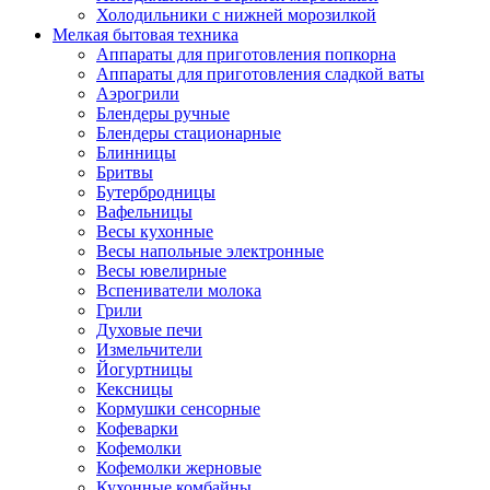
Холодильники с нижней морозилкой
Мелкая бытовая техника
Аппараты для приготовления попкорна
Аппараты для приготовления сладкой ваты
Аэрогрили
Блендеры ручные
Блендеры стационарные
Блинницы
Бритвы
Бутербродницы
Вафельницы
Весы кухонные
Весы напольные электронные
Весы ювелирные
Вспениватели молока
Грили
Духовые печи
Измельчители
Йогуртницы
Кексницы
Кормушки сенсорные
Кофеварки
Кофемолки
Кофемолки жерновые
Кухонные комбайны