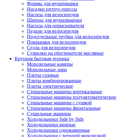
Формы для мультиварки
Насадки цитрус-прессы
Насосы для велосипедов
Щипцы для мультивароки
Насосы для опрыскивателя
Педали для велосипедов
Подседельные трубки для велосипедов
Покрышки для велосипедов
Седла для велосипедов
Сушилки на обогреватели масляные
Крупная бытовая техника
Морозильные камеры
Морозильные лари
Плиты газовые
Плиты комбинированные
Плиты электрические
Стиральные машины вертикальные
Стиральные машины полуавтоматические
Стиральные машины с сушкой
Стиральные машины фронтальные
Сушильные машины
Холодильники Side by Side
Холодильники винные
Холодильники однокамерные
Холодильники с верхней морозилкой