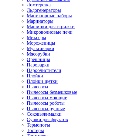
Ломтерезка
Льдогенераторы
Маникюрные наборы
Маринаторы
Машинки для стрижки
Микроволновые печи
Миксеры
Мороженицы
Мультиварки
Мясорубки
Орешницы
Пароварки
Пароочистители
Плойки
Плойки-щетки
Пылесосы
Пылесосы безмешковые
Пылесосы моющие
Пылесосы роботы
Пылесосы ручные
Соковыжималки
Сушки для фруктов
Термопоты
Тостеры
Триммеры