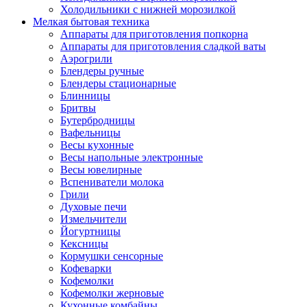
Холодильники с нижней морозилкой
Мелкая бытовая техника
Аппараты для приготовления попкорна
Аппараты для приготовления сладкой ваты
Аэрогрили
Блендеры ручные
Блендеры стационарные
Блинницы
Бритвы
Бутербродницы
Вафельницы
Весы кухонные
Весы напольные электронные
Весы ювелирные
Вспениватели молока
Грили
Духовые печи
Измельчители
Йогуртницы
Кексницы
Кормушки сенсорные
Кофеварки
Кофемолки
Кофемолки жерновые
Кухонные комбайны