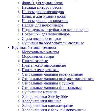
Формы для мультиварки
Насадки цитрус-прессы
Насосы для велосипедов
Щипцы для мультивароки
Насосы для опрыскивателя
Педали для велосипедов
Подседельные трубки для велосипедов
Покрышки для велосипедов
Седла для велосипедов
Сушилки на обогреватели масляные
Крупная бытовая техника
Морозильные камеры
Морозильные лари
Плиты газовые
Плиты комбинированные
Плиты электрические
Стиральные машины вертикальные
Стиральные машины полуавтоматические
Стиральные машины с сушкой
Стиральные машины фронтальные
Сушильные машины
Холодильники Side by Side
Холодильники винные
Холодильники однокамерные
Холодильники с верхней морозилкой