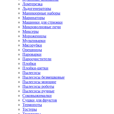
Ломтерезка
Льдогенераторы
Маникюрные наборы
Маринаторы
Машинки для стрижки
Микроволновые печи
Миксеры
Мороженицы
Мультиварки
Мясорубки
Орешницы
Пароварки
Пароочистители
Плойки
Плойки-щетки
Пылесосы
Пылесосы безмешковые
Пылесосы моющие
Пылесосы роботы
Пылесосы ручные
Соковыжималки
Сушки для фруктов
Термопоты
Тостеры
Триммеры