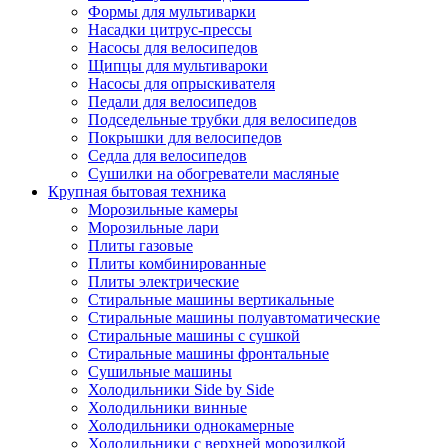
Формы для мультиварки
Насадки цитрус-прессы
Насосы для велосипедов
Щипцы для мультивароки
Насосы для опрыскивателя
Педали для велосипедов
Подседельные трубки для велосипедов
Покрышки для велосипедов
Седла для велосипедов
Сушилки на обогреватели масляные
Крупная бытовая техника
Морозильные камеры
Морозильные лари
Плиты газовые
Плиты комбинированные
Плиты электрические
Стиральные машины вертикальные
Стиральные машины полуавтоматические
Стиральные машины с сушкой
Стиральные машины фронтальные
Сушильные машины
Холодильники Side by Side
Холодильники винные
Холодильники однокамерные
Холодильники с верхней морозилкой