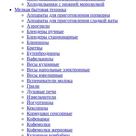
Холодильники с нижней морозилкой
Мелкая бытовая техника
Аппараты для приготовления попкорна
Аппараты для приготовления сладкой ваты
Аэрогрили
Блендеры ручные
Блендеры стационарные
Блинницы
Бритвы
Бутербродницы
Вафельницы
Весы кухонные
Весы напольные электронные
Весы ювелирные
Вспениватели молока
Грили
Духовые печи
Измельчители
Йогуртницы
Кексницы
Кормушки сенсорные
Кофеварки
Кофемолки
Кофемолки жерновые
Кухонные комбайны