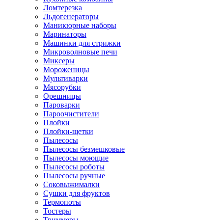
Ломтерезка
Льдогенераторы
Маникюрные наборы
Маринаторы
Машинки для стрижки
Микроволновые печи
Миксеры
Мороженицы
Мультиварки
Мясорубки
Орешницы
Пароварки
Пароочистители
Плойки
Плойки-щетки
Пылесосы
Пылесосы безмешковые
Пылесосы моющие
Пылесосы роботы
Пылесосы ручные
Соковыжималки
Сушки для фруктов
Термопоты
Тостеры
Триммеры