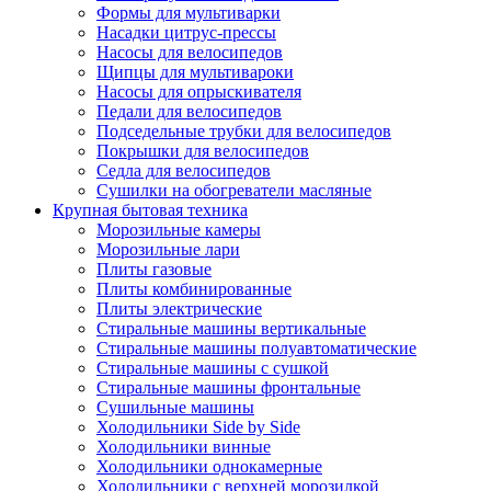
Формы для мультиварки
Насадки цитрус-прессы
Насосы для велосипедов
Щипцы для мультивароки
Насосы для опрыскивателя
Педали для велосипедов
Подседельные трубки для велосипедов
Покрышки для велосипедов
Седла для велосипедов
Сушилки на обогреватели масляные
Крупная бытовая техника
Морозильные камеры
Морозильные лари
Плиты газовые
Плиты комбинированные
Плиты электрические
Стиральные машины вертикальные
Стиральные машины полуавтоматические
Стиральные машины с сушкой
Стиральные машины фронтальные
Сушильные машины
Холодильники Side by Side
Холодильники винные
Холодильники однокамерные
Холодильники с верхней морозилкой