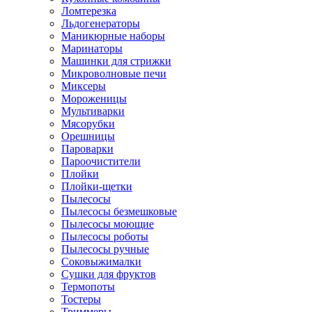
Ломтерезка
Льдогенераторы
Маникюрные наборы
Маринаторы
Машинки для стрижки
Микроволновые печи
Миксеры
Мороженицы
Мультиварки
Мясорубки
Орешницы
Пароварки
Пароочистители
Плойки
Плойки-щетки
Пылесосы
Пылесосы безмешковые
Пылесосы моющие
Пылесосы роботы
Пылесосы ручные
Соковыжималки
Сушки для фруктов
Термопоты
Тостеры
Триммеры