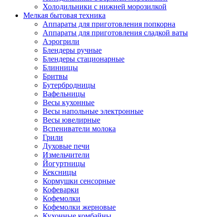
Холодильники с нижней морозилкой
Мелкая бытовая техника
Аппараты для приготовления попкорна
Аппараты для приготовления сладкой ваты
Аэрогрили
Блендеры ручные
Блендеры стационарные
Блинницы
Бритвы
Бутербродницы
Вафельницы
Весы кухонные
Весы напольные электронные
Весы ювелирные
Вспениватели молока
Грили
Духовые печи
Измельчители
Йогуртницы
Кексницы
Кормушки сенсорные
Кофеварки
Кофемолки
Кофемолки жерновые
Кухонные комбайны