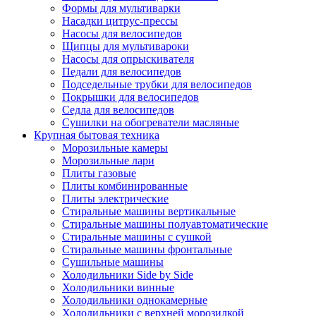
Формы для мультиварки
Насадки цитрус-прессы
Насосы для велосипедов
Щипцы для мультивароки
Насосы для опрыскивателя
Педали для велосипедов
Подседельные трубки для велосипедов
Покрышки для велосипедов
Седла для велосипедов
Сушилки на обогреватели масляные
Крупная бытовая техника
Морозильные камеры
Морозильные лари
Плиты газовые
Плиты комбинированные
Плиты электрические
Стиральные машины вертикальные
Стиральные машины полуавтоматические
Стиральные машины с сушкой
Стиральные машины фронтальные
Сушильные машины
Холодильники Side by Side
Холодильники винные
Холодильники однокамерные
Холодильники с верхней морозилкой