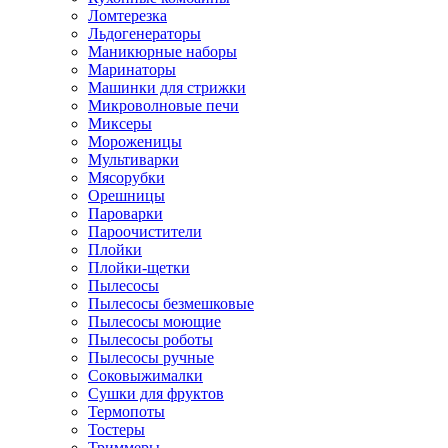
Ломтерезка
Льдогенераторы
Маникюрные наборы
Маринаторы
Машинки для стрижки
Микроволновые печи
Миксеры
Мороженицы
Мультиварки
Мясорубки
Орешницы
Пароварки
Пароочистители
Плойки
Плойки-щетки
Пылесосы
Пылесосы безмешковые
Пылесосы моющие
Пылесосы роботы
Пылесосы ручные
Соковыжималки
Сушки для фруктов
Термопоты
Тостеры
Триммеры