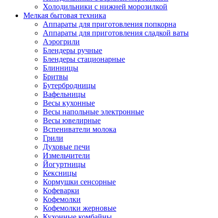
Холодильники с нижней морозилкой
Мелкая бытовая техника
Аппараты для приготовления попкорна
Аппараты для приготовления сладкой ваты
Аэрогрили
Блендеры ручные
Блендеры стационарные
Блинницы
Бритвы
Бутербродницы
Вафельницы
Весы кухонные
Весы напольные электронные
Весы ювелирные
Вспениватели молока
Грили
Духовые печи
Измельчители
Йогуртницы
Кексницы
Кормушки сенсорные
Кофеварки
Кофемолки
Кофемолки жерновые
Кухонные комбайны