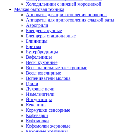
Холодильники с нижней морозилкой
Мелкая бытовая техника
Аппараты для приготовления попкорна
Аппараты для приготовления сладкой ваты
Аэрогрили
Блендеры ручные
Блендеры стационарные
Блинницы
Бритвы
Бутербродницы
Вафельницы
Весы кухонные
Весы напольные электронные
Весы ювелирные
Вспениватели молока
Грили
Духовые печи
Измельчители
Йогуртницы
Кексницы
Кормушки сенсорные
Кофеварки
Кофемолки
Кофемолки жерновые
Кухонные комбайны