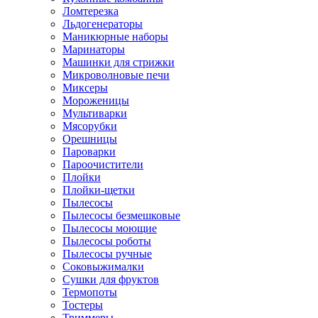
Ломтерезка
Льдогенераторы
Маникюрные наборы
Маринаторы
Машинки для стрижки
Микроволновые печи
Миксеры
Мороженицы
Мультиварки
Мясорубки
Орешницы
Пароварки
Пароочистители
Плойки
Плойки-щетки
Пылесосы
Пылесосы безмешковые
Пылесосы моющие
Пылесосы роботы
Пылесосы ручные
Соковыжималки
Сушки для фруктов
Термопоты
Тостеры
Триммеры