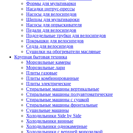
Формы для мультиварки
Насадки цитрус-прессы
Насосы для велосипедов
Щипцы для мультивароки
Насосы для опрыскивателя
Педали для велосипедов
Подседельные трубки для велосипедов
Покрышки для велосипедов
Седла для велосипедов
Сушилки на обогреватели масляные
Крупная бытовая техника
Морозильные камеры
Морозильные лари
Плиты газовые
Плиты комбинированные
Плиты электрические
Стиральные машины вертикальные
Стиральные машины полуавтоматические
Стиральные машины с сушкой
Стиральные машины фронтальные
Сушильные машины
Холодильники Side by Side
Холодильники винные
Холодильники однокамерные
Холодильники с верхней морозилкой