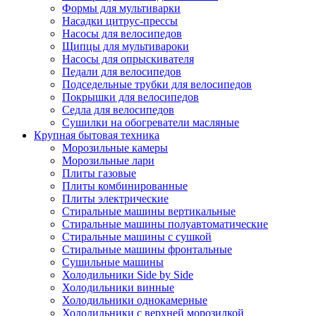
Формы для мультиварки
Насадки цитрус-прессы
Насосы для велосипедов
Щипцы для мультивароки
Насосы для опрыскивателя
Педали для велосипедов
Подседельные трубки для велосипедов
Покрышки для велосипедов
Седла для велосипедов
Сушилки на обогреватели масляные
Крупная бытовая техника
Морозильные камеры
Морозильные лари
Плиты газовые
Плиты комбинированные
Плиты электрические
Стиральные машины вертикальные
Стиральные машины полуавтоматические
Стиральные машины с сушкой
Стиральные машины фронтальные
Сушильные машины
Холодильники Side by Side
Холодильники винные
Холодильники однокамерные
Холодильники с верхней морозилкой