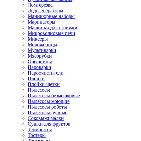
Ломтерезка
Льдогенераторы
Маникюрные наборы
Маринаторы
Машинки для стрижки
Микроволновые печи
Миксеры
Мороженицы
Мультиварки
Мясорубки
Орешницы
Пароварки
Пароочистители
Плойки
Плойки-щетки
Пылесосы
Пылесосы безмешковые
Пылесосы моющие
Пылесосы роботы
Пылесосы ручные
Соковыжималки
Сушки для фруктов
Термопоты
Тостеры
Триммеры