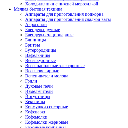
Холодильники с нижней морозилкой
Мелкая бытовая техника
Аппараты для приготовления попкорна
Аппараты для приготовления сладкой ваты
Аэрогрили
Блендеры ручные
Блендеры стационарные
Блинницы
Бритвы
Бутербродницы
Вафельницы
Весы кухонные
Весы напольные электронные
Весы ювелирные
Вспениватели молока
Грили
Духовые печи
Измельчители
Йогуртницы
Кексницы
Кормушки сенсорные
Кофеварки
Кофемолки
Кофемолки жерновые
Кухонные комбайны