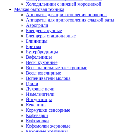
Холодильники с нижней морозилкой
Мелкая бытовая техника
Аппараты для приготовления попкорна
Аппараты для приготовления сладкой ваты
Аэрогрили
Блендеры ручные
Блендеры стационарные
Блинницы
Бритвы
Бутербродницы
Вафельницы
Весы кухонные
Весы напольные электронные
Весы ювелирные
Вспениватели молока
Грили
Духовые печи
Измельчители
Йогуртницы
Кексницы
Кормушки сенсорные
Кофеварки
Кофемолки
Кофемолки жерновые
Кухонные комбайны