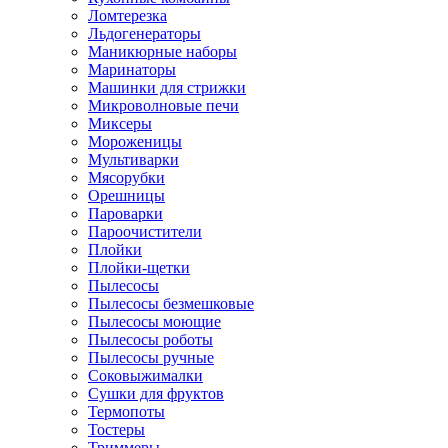
Ломтерезка
Льдогенераторы
Маникюрные наборы
Маринаторы
Машинки для стрижки
Микроволновые печи
Миксеры
Мороженицы
Мультиварки
Мясорубки
Орешницы
Пароварки
Пароочистители
Плойки
Плойки-щетки
Пылесосы
Пылесосы безмешковые
Пылесосы моющие
Пылесосы роботы
Пылесосы ручные
Соковыжималки
Сушки для фруктов
Термопоты
Тостеры
Триммеры