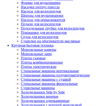
Формы для мультиварки
Насадки цитрус-прессы
Насосы для велосипедов
Щипцы для мультивароки
Насосы для опрыскивателя
Педали для велосипедов
Подседельные трубки для велосипедов
Покрышки для велосипедов
Седла для велосипедов
Сушилки на обогреватели масляные
Крупная бытовая техника
Морозильные камеры
Морозильные лари
Плиты газовые
Плиты комбинированные
Плиты электрические
Стиральные машины вертикальные
Стиральные машины полуавтоматические
Стиральные машины с сушкой
Стиральные машины фронтальные
Сушильные машины
Холодильники Side by Side
Холодильники винные
Холодильники однокамерные
Холодильники с верхней морозилкой