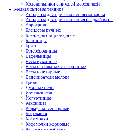
Холодильники с нижней морозилкой
Мелкая бытовая техника
Аппараты для приготовления попкорна
Аппараты для приготовления сладкой ваты
Аэрогрили
Блендеры ручные
Блендеры стационарные
Блинницы
Бритвы
Бутербродницы
Вафельницы
Весы кухонные
Весы напольные электронные
Весы ювелирные
Вспениватели молока
Грили
Духовые печи
Измельчители
Йогуртницы
Кексницы
Кормушки сенсорные
Кофеварки
Кофемолки
Кофемолки жерновые
Кухонные комбайны