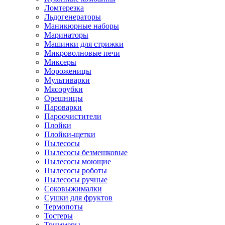
Ломтерезка
Льдогенераторы
Маникюрные наборы
Маринаторы
Машинки для стрижки
Микроволновые печи
Миксеры
Мороженицы
Мультиварки
Мясорубки
Орешницы
Пароварки
Пароочистители
Плойки
Плойки-щетки
Пылесосы
Пылесосы безмешковые
Пылесосы моющие
Пылесосы роботы
Пылесосы ручные
Соковыжималки
Сушки для фруктов
Термопоты
Тостеры
Триммеры